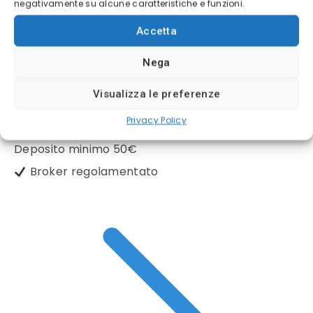
negativamente su alcune caratteristiche e funzioni.
Accetta
Nega
Visualizza le preferenze
(5/5)
Privacy Policy
✓
Regulated CySEC License 247/14
Deposito minimo
50€
Broker regolamentato