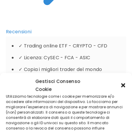
Recensioni
✓
Trading online ETF - CRYPTO - CFD
✓
Licenza: CySEC - FCA - ASIC
✓
Copia i migliori trader del mondo
Gestisci Consenso
Cookie
Il 52% dei conti degli investitori retail perde
Utilizziamo tecnologie come i cookie per memorizzare e/o
denaro negoziando CFD con questo fornitore
accedere alle informazioni del dispositivo. Lo facciamo per
migliorare l'esperienza di navigazione e per mostrare annunci
(non) personalizzati. Il consenso a queste tecnologie ci
consentirà di elaborare dati quali il comportamento di
navigazione o gli ID univoci su questo sito. Il mancato
consenso o la revoca del consenso possono influire