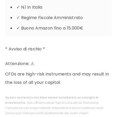
✓
N.1 in Italia
✓
Regime Fiscale Amministrato
✓
Buono Amazon fino a 15.000€
* Avviso di rischio *
Attenzione:
⚠
CFDs are high-risk instruments and may result in
the loss of all your capital.
Questo contenuto non deve essere considerato un consiglio di
investimento.
Non offriamo alcun tipo di consulenza finanziaria.
L’articolo ha uno scopo soltanto informativo e alcuni contenuti sono
Comunicati Stampa scritti direttamente dai nostri Clienti.