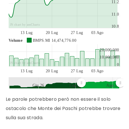
11.2
11.0
JS chart by amCharts
10.8
13 Lug
20 Lug
27 Lug
03 Ago
Volume
BMPS.MI
14,474,776.00
20,000,000
10,000,000
JS chart by amCharts
0
13 Lug
20 Lug
27 Lug
03 Ago
Giu 26
Lug 26
Ago 26
JS chart by amCharts
Le parole potrebbero però non essere il solo
ostacolo che Monte dei Paschi potrebbe trovare
sulla sua strada.