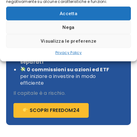
negativamente su alcune caratteristiche e funzioni.
Investi con Freedom24 senza
commissioni
Accetta
Idee di investimento degli analisti
Nega
Titoli con rendimento medio potenziale
fino al
16%
Visualizza le preferenze
Sicurezza e trasparenza
Privacy Policy
i tuoi asset sono custoditi in
conti
separati
0 commissioni su azioni ed ETF
per iniziare a investire in modo
efficiente
Il capitale è a rischio.
SCOPRI FREEDOM24