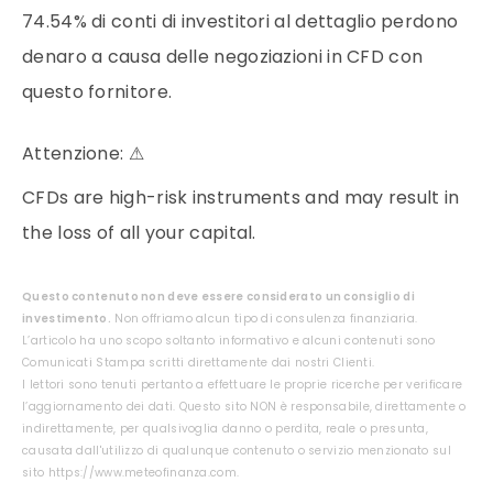
74.54% di conti di investitori al dettaglio perdono
denaro a causa delle negoziazioni in CFD con
questo fornitore.
Attenzione:
⚠
CFDs are high-risk instruments and may result in
the loss of all your capital.
Questo contenuto non deve essere considerato un consiglio di
investimento.
Non offriamo alcun tipo di consulenza finanziaria.
L’articolo ha uno scopo soltanto informativo e alcuni contenuti sono
Comunicati Stampa scritti direttamente dai nostri Clienti.
I lettori sono tenuti pertanto a effettuare le proprie ricerche per verificare
l’aggiornamento dei dati. Questo sito NON è responsabile, direttamente o
indirettamente, per qualsivoglia danno o perdita, reale o presunta,
causata dall'utilizzo di qualunque contenuto o servizio menzionato sul
sito https://www.meteofinanza.com.