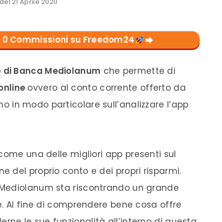
el 21 Aprile 2020
con 0 Commissioni su Freedom24
p
di
Banca
Mediolanum
che permette di
nline
ovvero al
conto corrente
offerto da
in modo particolare sull’analizzare l’
app
 come una delle migliori
app
presenti sul
one del proprio
conto
e dei propri risparmi.
Mediolanum
sta riscontrando un grande
e. Al fine di comprendere bene cosa offre
rne le sue funzionalità all’interno di questa