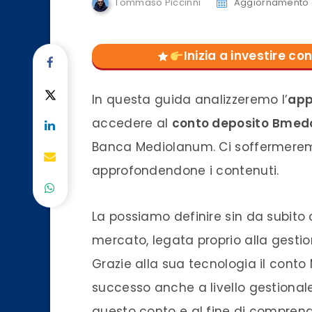
Tommaso Piccinni
Aggiornamento d
Inizia a investire 
In questa guida analizzeremo l’
ap
accedere al
conto
deposito
Bmedo
Banca
Mediolanum. Ci soffermeremo 
approfondendone i contenuti.
La possiamo definire sin da subito
mercato
, legata proprio alla gesti
Grazie alla sua tecnologia il
conto
successo anche a livello gestional
questo
conto
e al fine di comprende