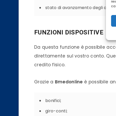
re
car
stato di avanzamento degli asseg
FUNZIONI DISPOSITIVE
Da questa funzione è possibile ac
direttamente sul vostro
conto
. Que
credito fisico.
Grazie a
Bmedonline
è possibile an
bonifici
;
giro-conti;