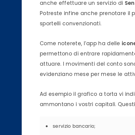
anche effettuare un
servizio
di
Sen
Potreste infine anche prenotare il 
sportelli convenzionati.
Come noterete, l’
app
ha delle
icon
permettono di entrare rapidamente
attuare. I movimenti del
conto
sono
evidenziano mese per mese le attivi
Ad esempio il grafico a torta vi in
ammontano i vostri capitali. Questi
servizio
bancario;