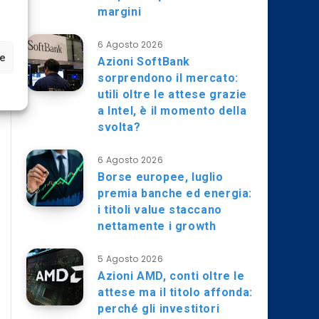
margini
6 Agosto 2026
ze
Azioni SoftBank
sorprendono il mercato:
utili oltre le attese grazie
a Intel, è il momento della
svolta?
6 Agosto 2026
Borse europee, luglio
premia banche ed energia:
i titoli value staccano
nettamente i growth
5 Agosto 2026
Azioni AMD, conti oltre le
attese ma il titolo affonda:
perché gli investitori