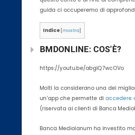
guida ci occuperemo di approfondi
Indice
[
mostra
]
BMDONLINE: COS’È?
https://youtu.be/abgiQ7wcOVo
Molti la considerano una dei miglio
un’
app
che permette di
accedere 
(riservata ai clienti di
Banca
Mediol
Banca
Mediolanum ha investito mo