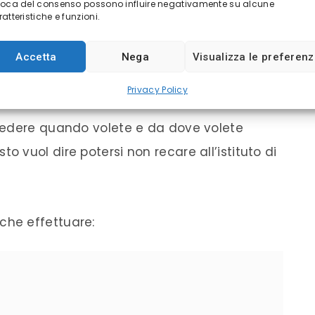
voca del consenso possono influire negativamente su alcune
atteristiche e funzioni.
ni da regolare.
Accetta
Nega
Visualizza le preferen
Privacy Policy
cedere quando volete e da dove volete
sto vuol dire potersi non recare all’istituto di
che effettuare: