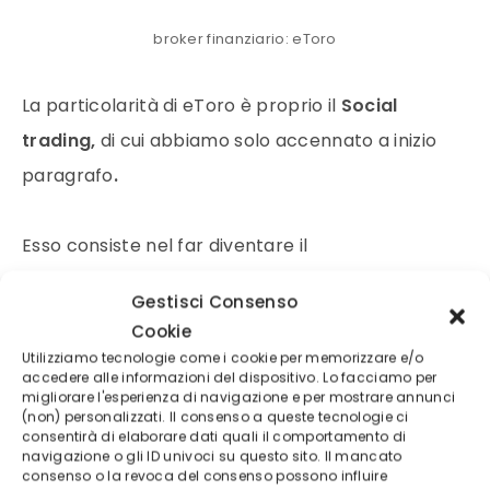
broker finanziario: eToro
La particolarità di eToro è proprio il
Social
trading,
di cui abbiamo solo accennato a inizio
paragrafo
.
Esso consiste nel far diventare il
trading
un’esperienza sociale
. Gli utenti possono
Gestisci Consenso
infatti scrivere commenti, opinioni, strategie,
Cookie
suggerimenti e grafici fra loro. Sulla piattaforma
Utilizziamo tecnologie come i cookie per memorizzare e/o
accedere alle informazioni del dispositivo. Lo facciamo per
del broker finanziario si mettono in
migliorare l'esperienza di navigazione e per mostrare annunci
(non) personalizzati. Il consenso a queste tecnologie ci
comunicazione più persone.
consentirà di elaborare dati quali il comportamento di
navigazione o gli ID univoci su questo sito. Il mancato
consenso o la revoca del consenso possono influire