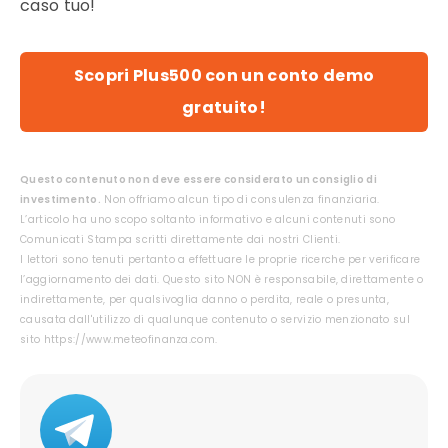
caso tuo!
Scopri Plus500 con un conto demo
gratuito!
Questo contenuto non deve essere considerato un consiglio di
investimento.
Non offriamo alcun tipo di consulenza finanziaria.
L’articolo ha uno scopo soltanto informativo e alcuni contenuti sono
Comunicati Stampa scritti direttamente dai nostri Clienti.
I lettori sono tenuti pertanto a effettuare le proprie ricerche per verificare
l’aggiornamento dei dati. Questo sito NON è responsabile, direttamente o
indirettamente, per qualsivoglia danno o perdita, reale o presunta,
causata dall'utilizzo di qualunque contenuto o servizio menzionato sul
sito https://www.meteofinanza.com.