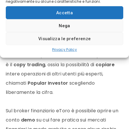
In questo modo i trader neofiti possono farsi
negativamente su alcune caratteristiche e funzioni.
aiutare dai trader più esperti, che possono
Accetta
consigliarli su alcune scelte. Chiaramente starà
Nega
poi a ogni trader fidarsi o meno di ciò che
ascoltano.
Visualizza le preferenze
Privacy Policy
Un altro modo per aiutare i trader alle prime armi
è il
copy trading
, ossia la possibilità di
copiare
intere operazioni di altri utenti più esperti,
chiamati
Popular Investor
scegliendo
liberamente la cifra.
Sul broker finanziario eToro è possibile aprire un
conto
demo
su cui fare pratica sui mercati