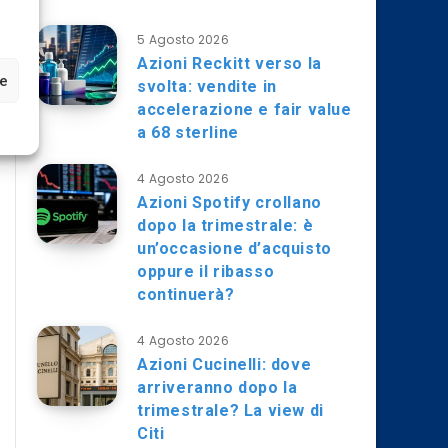
5 Agosto 2026
Azioni Reckitt verso la
ze
svolta: vendite in
accelerazione e fair value
a 68 sterline
4 Agosto 2026
Azioni Spotify crollano
dopo la trimestrale: è
un’occasione d’acquisto
oppure il ribasso
continuerà?
4 Agosto 2026
Azioni Cucinelli: dove
arriveranno dopo la
trimestrale? La view di
Citi