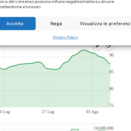
voca del consenso possono influire negativamente su alcune
atteristiche e funzioni.
Accetta
Nega
Visualizza le preferen
Privacy Policy
90
85
80
75
0 Lug
27 Lug
03 Ago
10,000,000