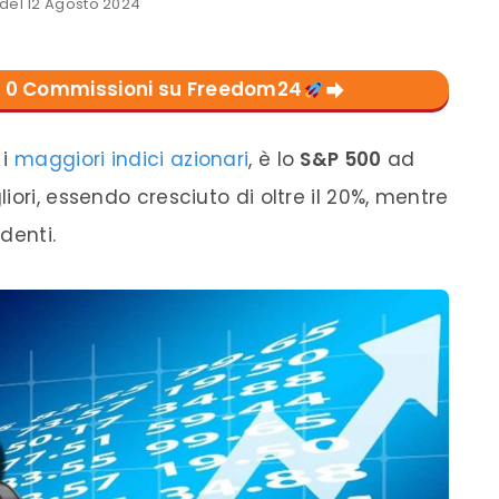
el 12 Agosto 2024
con 0 Commissioni su Freedom24
 i
maggiori indici azionari
, è lo
S&P 500
ad
ori, essendo cresciuto di oltre il 20%, mentre
denti.