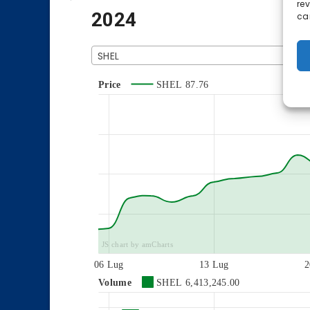
re
2024
car
SHEL
Price
SHEL
87.76
JS chart by amCharts
06 Lug
13 Lug
2
Volume
SHEL
6,413,245.00