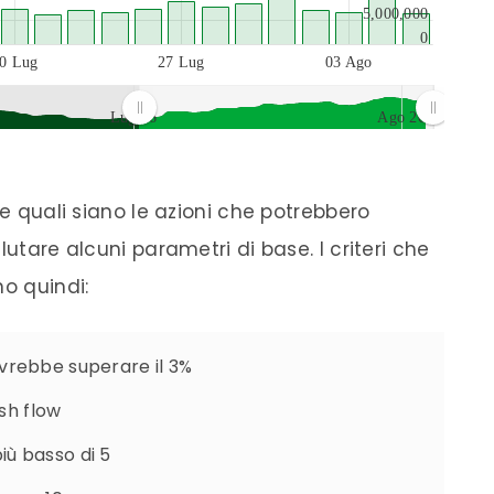
5,000,000
0
0 Lug
27 Lug
03 Ago
Lug 26
Ago 26
re quali siano le azioni che potrebbero
lutare alcuni parametri di base. I criteri che
no quindi:
ovrebbe superare il 3%
ash flow
iù basso di 5