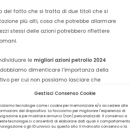
del fatto che si tratta di due titoli che si
tazione più alti, cosa che potrebbe allarmare
zzi stessi delle azioni potrebbero riflettere
domani.
individuare le
migliori azioni petrolio 2024
on dobbiamo dimenticare l’importanza della
otivo per cui non possiamo lasciare che
tori più richiesti. Occorre pertanto
Gestisci Consenso Cookie
i del petrolio
che potrebbe valere la pena di
ilizziamo tecnologie come i cookie per memorizzare e/o accedere alle
sto 2024.
ormazioni del dispositivo. Lo facciamo per migliorare l'esperienza di
vigazione e per mostrare annunci (non) personalizzati. Il consenso a
este tecnologie ci consentirà di elaborare dati quali il comportament
GLIORI AZIONI PETROLIO
 navigazione o gli ID univoci su questo sito. Il mancato consenso o la