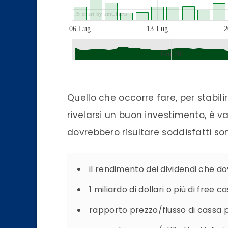
JS chart by amCharts
06 Lug
13 Lug
2
Giu 26
JS chart by amCharts
Quello che occorre fare, per stabili
rivelarsi un buon investimento, è va
dovrebbero risultare soddisfatti so
il rendimento dei dividendi che d
1 miliardo di dollari o più di free c
rapporto prezzo/flusso di cassa p