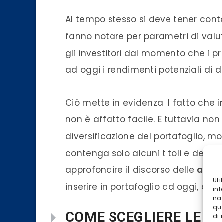
Al tempo stesso si deve tener conto 
fanno notare per parametri di valu
gli investitori dal momento che i pre
ad oggi i rendimenti potenziali di 
Ciò mette in evidenza il fatto che 
non è affatto facile. E tuttavia n
diversificazione del portafoglio, m
contenga solo alcuni titoli e dei set
approfondire il discorso delle
azion
Ut
inserire in portafoglio ad oggi, ago
inf
na
qu
COME SCEGLIERE LE MI
di