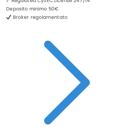
✓
Regulated CySEC License 247/14
Deposito minimo
50€
Broker regolamentato