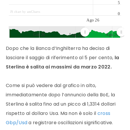
5
JS chart by amCharts
0
Ago 26
Giu 26
Lug 26
Ago 26
JS chart by amCharts
Dopo che la Banca d’Inghilterra ha deciso di
lasciare il saggio di riferimento al 5 per cento,
la
Sterlina è salita ai massimi da marzo 2022.
Come si può vedere dal grafico in alto,
immediatamente dopo l’annuncio della BoE, la
Sterlina è salita fino ad un picco di 1,3314 dollari
rispetto al dollaro Usa. Ma non è solo il
cross
Gbp/Usd
a registrare oscillazioni significative.