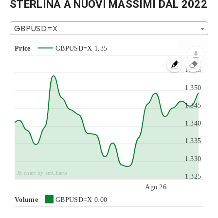
STERLINA A NUOVI MASSIMI DAL 2022
GBPUSD=X
Price
GBPUSD=X
1.35
1.355
1.350
1.345
1.340
1.335
1.330
JS chart by amCharts
1.325
Ago 26
Volume
GBPUSD=X
0.00