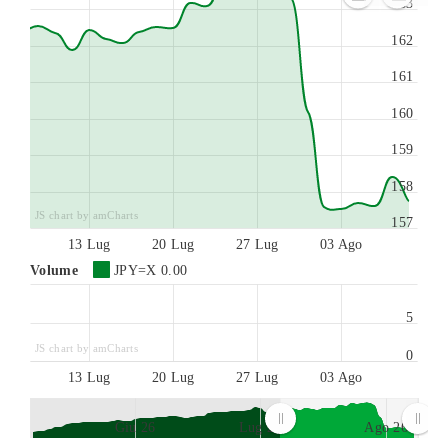
163
162
161
160
159
158
JS chart by amCharts
157
13 Lug
20 Lug
27 Lug
03 Ago
Volume
JPY=X
0.00
5
JS chart by amCharts
0
13 Lug
20 Lug
27 Lug
03 Ago
Giu 26
Lug 26
Ago 26