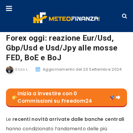
Forex oggi: reazione Eur/Usd,
Gbp/Usd e Usd/Jpy alle mosse
FED, BoE e BoJ
Enzo L.
Aggiornamento del 20 Settembre 2024
Inizia a investire con 0
Commissioni su Freedom24
Le
recenti novità arrivate dalle banche centrali
hanno condizionato l’andamento delle più