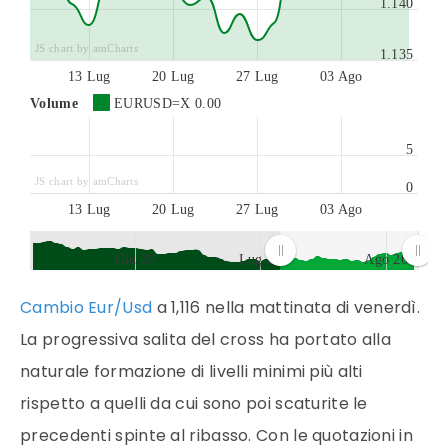
1.140
JS chart by amCharts
1.135
13 Lug
20 Lug
27 Lug
03 Ago
Volume
EURUSD=X
0.00
5
JS chart by amCharts
0
13 Lug
20 Lug
27 Lug
03 Ago
Giu 26
Lug 26
Ago 26
JS chart by amCharts
Cambio Eur/Usd
a 1,116 nella mattinata di venerdì.
La progressiva salita del cross ha portato alla
naturale formazione di livelli minimi più alti
rispetto a quelli da cui sono poi scaturite le
precedenti spinte al ribasso. Con le quotazioni in