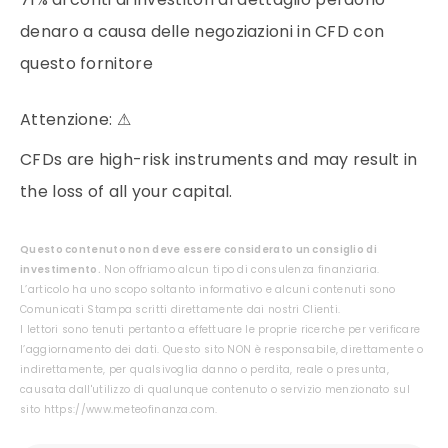
denaro a causa delle negoziazioni in CFD con
questo fornitore
Attenzione:
⚠
CFDs are high-risk instruments and may result in
the loss of all your capital.
Questo contenuto non deve essere considerato un consiglio di
investimento.
Non offriamo alcun tipo di consulenza finanziaria.
L’articolo ha uno scopo soltanto informativo e alcuni contenuti sono
Comunicati Stampa scritti direttamente dai nostri Clienti.
I lettori sono tenuti pertanto a effettuare le proprie ricerche per verificare
l’aggiornamento dei dati. Questo sito NON è responsabile, direttamente o
indirettamente, per qualsivoglia danno o perdita, reale o presunta,
causata dall'utilizzo di qualunque contenuto o servizio menzionato sul
sito https://www.meteofinanza.com.