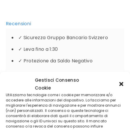
Recensioni
✓
Sicurezza Gruppo Bancario Svizzero
✓
Leva fino a 1:30
✓
Protezione da Saldo Negativo
Gestisci Consenso
74.54% di conti di investitori al dettaglio perdono
Cookie
denaro a causa delle negoziazioni in CFD con
Utilizziamo tecnologie come i cookie per memorizzare e/o
accedere alle informazioni del dispositivo. Lo facciamo per
questo fornitore.
migliorare l'esperienza di navigazione e per mostrare annunci
(non) personalizzati. Il consenso a queste tecnologie ci
consentirà di elaborare dati quali il comportamento di
navigazione o gli ID univoci su questo sito. Il mancato
consenso o la revoca del consenso possono influire