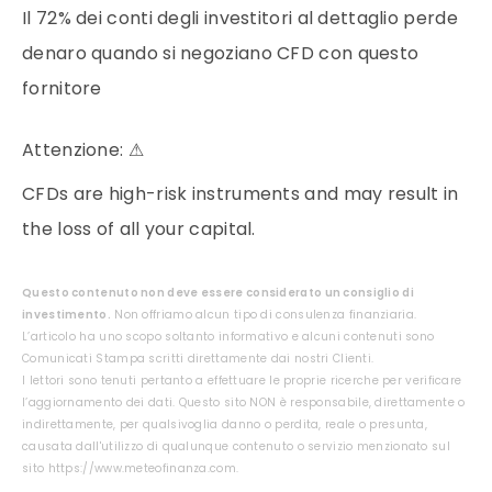
Il 72% dei conti degli investitori al dettaglio perde
denaro quando si negoziano CFD con questo
fornitore
Attenzione:
⚠
CFDs are high-risk instruments and may result in
the loss of all your capital.
Questo contenuto non deve essere considerato un consiglio di
investimento.
Non offriamo alcun tipo di consulenza finanziaria.
L’articolo ha uno scopo soltanto informativo e alcuni contenuti sono
Comunicati Stampa scritti direttamente dai nostri Clienti.
I lettori sono tenuti pertanto a effettuare le proprie ricerche per verificare
l’aggiornamento dei dati. Questo sito NON è responsabile, direttamente o
indirettamente, per qualsivoglia danno o perdita, reale o presunta,
causata dall'utilizzo di qualunque contenuto o servizio menzionato sul
sito https://www.meteofinanza.com.