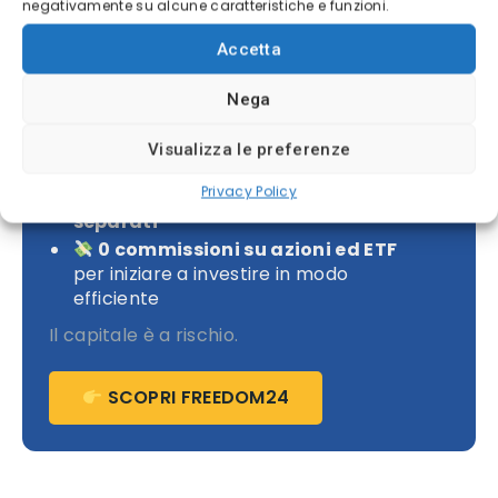
negativamente su alcune caratteristiche e funzioni.
Investi con Freedom24 senza
commissioni
Accetta
Idee di investimento degli analisti
Nega
Titoli con rendimento medio potenziale
fino al
16%
Visualizza le preferenze
Sicurezza e trasparenza
Privacy Policy
i tuoi asset sono custoditi in
conti
separati
0 commissioni su azioni ed ETF
per iniziare a investire in modo
efficiente
Il capitale è a rischio.
SCOPRI FREEDOM24