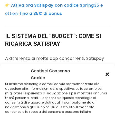
Attiva ora Satispay con codice Spring35
e
ottieni
fino a 35€ di bonus
IL SISTEMA DEL “BUDGET”: COME SI
RICARICA SATISPAY
A differenza di molte app concorrenti, Satispay
utilizza un sistema di budget settimanale. Non si
Gestisci Consenso
tratta di una ricarica manuale continua, ma di un
Cookie
meccanismo automatico.
Utilizziamo tecnologie come i cookie per memorizzare e/o
accedere alle informazioni del dispositivo. Lo facciamo per
migliorare l'esperienza di navigazione e per mostrare annunci
(non) personalizzati. Il consenso a queste tecnologie ci
Imposti una soglia di spesa settimanale e l’app si
consentirà di elaborare dati quali il comportamento di
occupa del resto:
navigazione o gli ID univoci su questo sito. Il mancato
consenso o la revoca del consenso possono influire