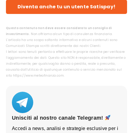
Diventa anche tu un utente Satispay!
Questo contenuto non deve essere considerato un consiglio di
investimento.
Non offriamo alcun tipo di consulenza finanziaria.
L’articolo ha uno scopo soltanto informativo e alcuni contenuti sono
Comunicati Stampa scritti direttamente dai nostri Clienti.
I lettori sono tenuti pertanto a effettuare le proprie ricerche per verificare
l’aggiornamento dei dati. Questo sito NON è responsabile, direttamente o
indirettamente, per qualsivoglia danno o perdita, reale o presunta,
causata dall'utilizzo di qualunque contenuto o servizio menzionato sul
sito https://www.meteofinanza.com.
Unisciti al nostro canale Telegram!
Accedi a news, analisi e strategie esclusive per i