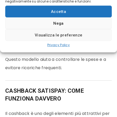
negativamente su alcune caratteristiche e funzioni.
se il saldo è inferiore al budget, viene
Accetta
effettuato un addebito automatico dal conto
Nega
se il saldo è superiore, l’eccedenza viene
Visualizza le preferenze
riaccreditata
Privacy Policy
Questo modello aiuta a controllare le spese e a
evitare ricariche frequenti.
CASHBACK SATISPAY: COME
FUNZIONA DAVVERO
Il cashback è uno degli elementi più attrattivi per