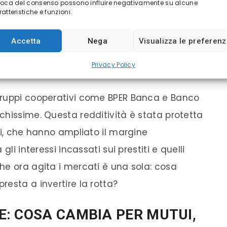
voca del consenso possono influire negativamente su alcune
a di bilancio senza precedenti e di un piano di
atteristiche e funzioni.
on ha eguali nel Vecchio Continente. Il saldo
Accetta
Nega
Visualizza le preferen
fica un rendimento da favola, ma non è un
Privacy Policy
gruppi cooperativi come BPER Banca e Banco
chissime. Questa redditività è stata protetta
ti, che hanno ampliato il margine
li interessi incassati sui prestiti e quelli
he ora agita i mercati è una sola: cosa
esta a invertire la rotta?
CE: COSA CAMBIA PER MUTUI,