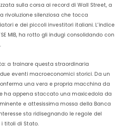
zzata sulla corsa ai record di Wall Street, a
a rivoluzione silenziosa che tocca
ori e dei piccoli investitori italiani. L’indice
FTSE MIB, ha rotto gli indugi consolidando con
.
ta: a trainare questa straordinaria
due eventi macroeconomici storici. Da un
si conferma una vera e propria macchina da
 che ha appena staccato una maxicedola da
l’imminente e attesissima mossa della Banca
interesse sta ridisegnando le regole del
 titoli di Stato.