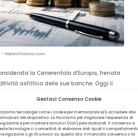
t – MeteoFinanza.com
considerata la Cenerentola d’Europa, frenata
itività asfittica delle sue banche. Oggi il
to. I colossi del credito italiano si sono
Gestisci Consenso Cookie
i crescita”, capaci di attirare fiumi di
ilizziamo tecnologie come i cookie per memorizzare e/o accedere alle
imento di Londra e New York.
ormazioni del dispositivo. Lo facciamo per migliorare l'esperienza di
vigazione e per mostrare annunci (non) personalizzati. Il consenso a
este tecnologie ci consentirà di elaborare dati quali il comportament
i Andrea Orcel. Il titolo viaggia stabilmente
 navigazione o gli ID univoci su questo sito. Il mancato consenso o la