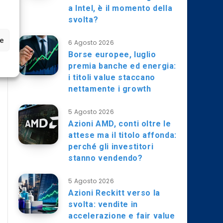
a Intel, è il momento della
svolta?
ze
6 Agosto 2026
Borse europee, luglio
premia banche ed energia:
i titoli value staccano
nettamente i growth
5 Agosto 2026
Azioni AMD, conti oltre le
attese ma il titolo affonda:
perché gli investitori
stanno vendendo?
5 Agosto 2026
Azioni Reckitt verso la
svolta: vendite in
accelerazione e fair value