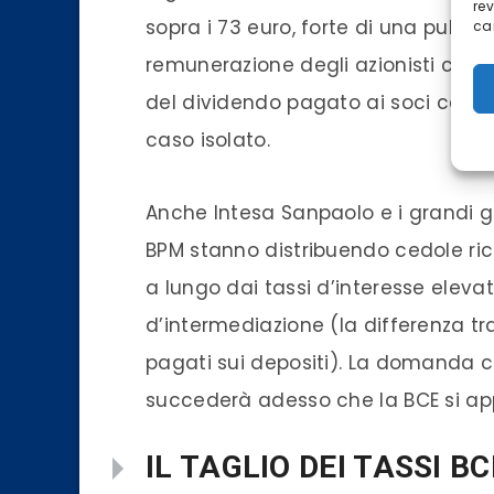
re
sopra i 73 euro, forte di una pulizi
car
remunerazione degli azionisti che n
del dividendo pagato ai soci certi
caso isolato.
Anche Intesa Sanpaolo e i grandi 
BPM stanno distribuendo cedole ric
a lungo dai tassi d’interesse eleva
d’intermediazione (la differenza tra g
pagati sui depositi). La domanda c
succederà adesso che la BCE si appr
IL TAGLIO DEI TASSI B