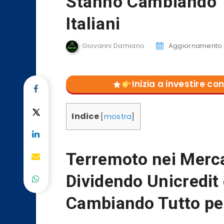
Stanno Cambiando Tu
Italiani
Giovanni Damiano
Aggiornamento d
Inizia a investire 
Indice
[
mostra
]
Terremoto nei Merca
Dividendo Unicredit 
Cambiando Tutto per 