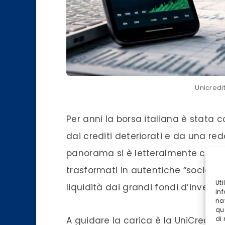
Unicredi
Per anni la borsa italiana è stata 
dai crediti deteriorati e da una redd
panorama si è letteralmente capovol
trasformati in autentiche “società d
Ut
liquidità dai grandi fondi d’invest
inf
na
qu
A guidare la carica è la UniCredit d
di