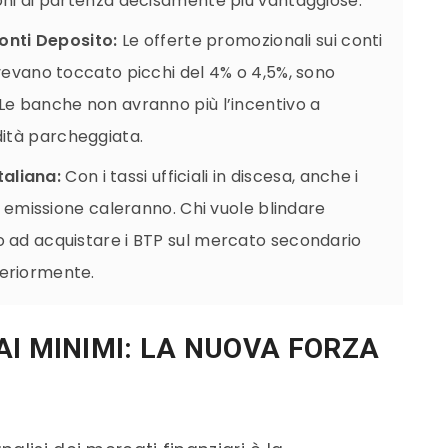
ioni di partenza decisamente più vantaggiose.
onti Deposito:
Le offerte promozionali sui conti
avevano toccato picchi del 4% o 4,5%, sono
Le banche non avranno più l’incentivo a
ità parcheggiata.
taliana:
Con i tassi ufficiali in discesa, anche i
va emissione caleranno. Chi vuole blindare
o ad acquistare i BTP sul mercato secondario
teriormente.
AI MINIMI: LA NUOVA FORZA