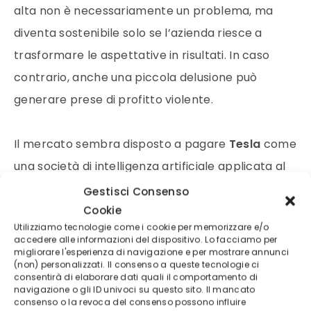
alta non è necessariamente un problema, ma
diventa sostenibile solo se l’azienda riesce a
trasformare le aspettative in risultati. In caso
contrario, anche una piccola delusione può
generare prese di profitto violente.
Il mercato sembra disposto a pagare
Tesla
come
una società di intelligenza artificiale applicata al
mondo fisico. Questa definizione è importante,
Gestisci Consenso
perché spiega perché il titolo possa salire anche
Cookie
Utilizziamo tecnologie come i cookie per memorizzare e/o
quando i dati sulle consegne non sono perfetti. Gli
accedere alle informazioni del dispositivo. Lo facciamo per
migliorare l'esperienza di navigazione e per mostrare annunci
investitori non stanno comprando solo fabbriche
(non) personalizzati. Il consenso a queste tecnologie ci
e veicoli, ma un ecosistema potenziale fatto di
consentirà di elaborare dati quali il comportamento di
navigazione o gli ID univoci su questo sito. Il mancato
guida autonoma, robotica, energia e software. È
consenso o la revoca del consenso possono influire