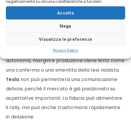
negativamente su alcune caratteristiche e funzioni.
una valutazione costruita sul futuro, non soltanto
Accetta
sul presente.
Nega
Il problema è che più il prezzo sale, più aumenta
Visualizza le preferenze
la pressione sulle prossime comunicazioni
Privacy Policy
aziendali. Ogni aggiornamento su robotaxi, guida
autonoma, margini e produzione viene letto come
una conferma o una smentita della tesi rialzista.
Tesla
non può permettersi una comunicazione
debole, perché il mercato è già posizionato su
aspettative importanti. La fiducia può alimentare
il rally, ma può anche trasformarsi rapidamente
in delusione.