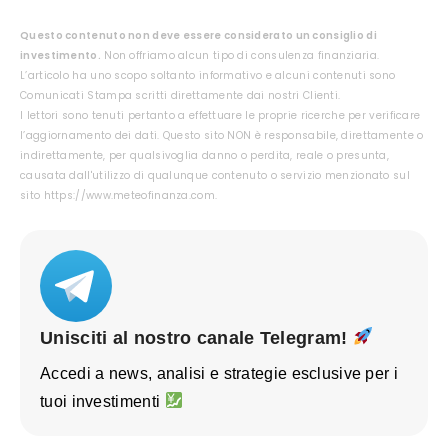
Questo contenuto non deve essere considerato un consiglio di
investimento.
Non offriamo alcun tipo di consulenza finanziaria.
L’articolo ha uno scopo soltanto informativo e alcuni contenuti sono
Comunicati Stampa scritti direttamente dai nostri Clienti.
I lettori sono tenuti pertanto a effettuare le proprie ricerche per verificare
l’aggiornamento dei dati. Questo sito NON è responsabile, direttamente o
indirettamente, per qualsivoglia danno o perdita, reale o presunta,
causata dall'utilizzo di qualunque contenuto o servizio menzionato sul
sito https://www.meteofinanza.com.
Unisciti al nostro canale Telegram!
Accedi a news, analisi e strategie esclusive per i
tuoi investimenti