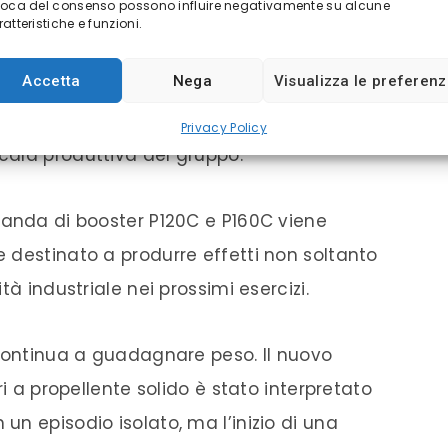
voca del consenso possono influire negativamente su alcune
PPO
atteristiche e funzioni.
Accetta
Nega
Visualizza le preferen
nvestitori riguarda il ruolo crescente di Avio
vanzamento operativo di Ariane 6 e il ritorno
Privacy Policy
cala produttiva del gruppo.
manda di booster P120C e P160C viene
 destinato a produrre effetti non soltanto
tà industriale nei prossimi esercizi.
 continua a guadagnare peso. Il nuovo
ri a propellente solido è stato interpretato
n episodio isolato, ma l’inizio di una