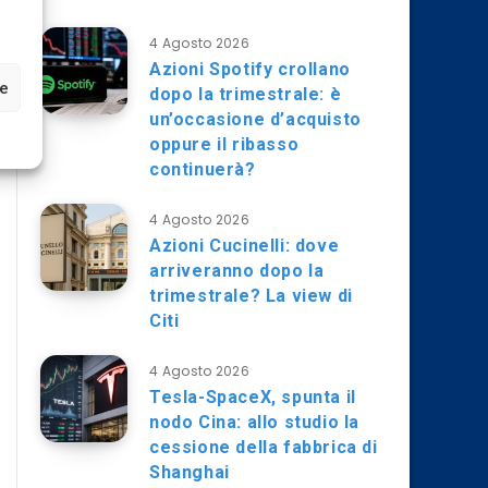
4 Agosto 2026
Azioni Spotify crollano
ze
dopo la trimestrale: è
un’occasione d’acquisto
oppure il ribasso
continuerà?
4 Agosto 2026
Azioni Cucinelli: dove
arriveranno dopo la
trimestrale? La view di
Citi
4 Agosto 2026
Tesla-SpaceX, spunta il
nodo Cina: allo studio la
cessione della fabbrica di
Shanghai