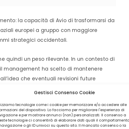
mento: la capacità di Avio di trasformarsi da
spaziali europei a gruppo con maggiore
mmi strategici occidentali.
quindi un peso rilevante. In un contesto di
, il management ha scelto di mantenere
all’idea che eventuali revisioni future
iore visibilità sui volumi.
Gestisci Consenso Cookie
ilizziamo tecnologie come i cookie per memorizzare e/o accedere alle
e da usare nel trading online
ormazioni del dispositivo. Lo facciamo per migliorare l'esperienza di
vigazione e per mostrare annunci (non) personalizzati. Il consenso a
este tecnologie ci consentirà di elaborare dati quali il comportament
MBIANO IL PROFILO
 navigazione o gli ID univoci su questo sito. Il mancato consenso o la