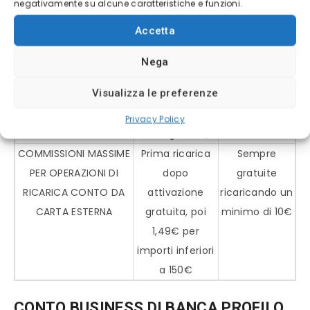
negativamente su alcune caratteristiche e funzioni.
MAV e RAV
membership
Accetta
Tinaba gratis,
poi 2,50
Nega
COMMISSIONI MASSIME
2,00 Euro (i primi
zero
Visualizza le preferenze
PER IL SERVIZIO DI
12 prelievi
PRELIEVO CONTANTE
dell’anno solare
Privacy Policy
sono gratuiti)
COMMISSIONI MASSIME
Prima ricarica
Sempre
PER OPERAZIONI DI
dopo
gratuite
RICARICA CONTO DA
attivazione
ricaricando un
CARTA ESTERNA
gratuita, poi
minimo di 10€
1,49€ per
importi inferiori
a 150€
CONTO BUSINESS DI BANCA PROFILO