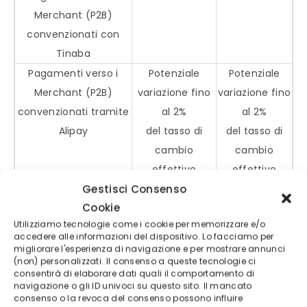
Merchant (P2B)
convenzionati con
Tinaba
Pagamenti verso i
Potenziale
Potenziale
Merchant (P2B)
variazione fino
variazione fino
convenzionati tramite
al 2%
al 2%
Alipay
del tasso di
del tasso di
cambio
cambio
effettivo
effettivo
rispetto al tasso
rispetto al
Gestisci Consenso
Cookie
indicato alla
tasso indicato
Utilizziamo tecnologie come i cookie per memorizzare e/o
data
alla
accedere alle informazioni del dispositivo. Lo facciamo per
dell’operazione
data
migliorare l'esperienza di navigazione e per mostrare annunci
(non) personalizzati. Il consenso a queste tecnologie ci
dell’operazione
consentirà di elaborare dati quali il comportamento di
Bollettini CBILL
2,5 euro
Primi 5
navigazione o gli ID univoci su questo sito. Il mancato
consenso o la revoca del consenso possono influire
(compreso PagoPA),
dell’anno di