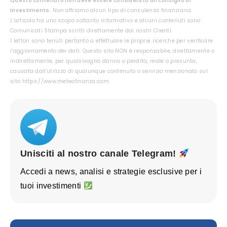
Questo contenuto non deve essere considerato un consiglio di
investimento.
Non offriamo alcun tipo di consulenza finanziaria.
L’articolo ha uno scopo soltanto informativo e alcuni contenuti sono
Comunicati Stampa scritti direttamente dai nostri Clienti.
I lettori sono tenuti pertanto a effettuare le proprie ricerche per verificare
l’aggiornamento dei dati. Questo sito NON è responsabile, direttamente o
indirettamente, per qualsivoglia danno o perdita, reale o presunta,
causata dall'utilizzo di qualunque contenuto o servizio menzionato sul
sito https://www.meteofinanza.com.
Unisciti al nostro canale Telegram!
Accedi a news, analisi e strategie esclusive per i
tuoi investimenti