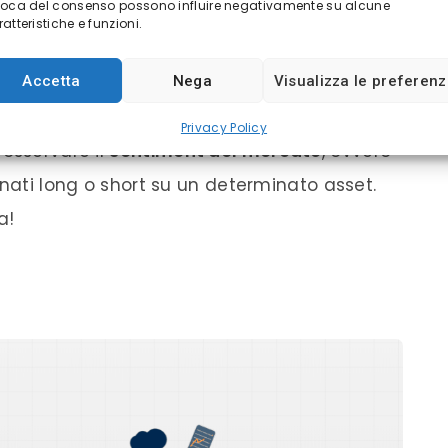
voca del consenso possono influire negativamente su alcune
atteristiche e funzioni.
rdite saranno proporzionali al tuo
Accetta
Nega
Visualizza le preferen
Privacy Policy
 osservare il
sentiment del mercato
, ovvero
onati long o short su un determinato asset.
a!