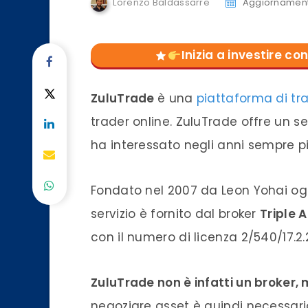
Lorenzo Baldassarre
Aggiornamento
Inizia a investire 
ZuluTrade
è una
piattaforma di tr
trader online. ZuluTrade offre un se
ha interessato negli anni sempre pi
Fondato nel 2007 da Leon Yohai oggi
servizio è fornito dal broker
Triple 
con il numero di licenza 2/540/17.2.
ZuluTrade non è infatti un broker,
negoziare asset è quindi necessario