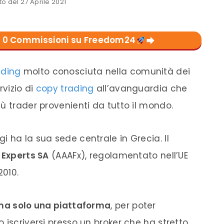
 del 27 Aprile 2021
con 0 Commissioni su Freedom24
ading
molto conosciuta nella comunità dei
rvizio di
copy trading
all’avanguardia che
ù trader provenienti da tutto il mondo.
 ha la sua sede centrale in Grecia. Il
A Experts SA
(AAAFx), regolamentato nell’UE
2010.
 ma solo una piattaforma
, per poter
 iscriversi presso un broker che ha stretto