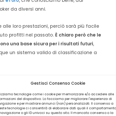
 di
eToro
, che conosciamo bene, dal
er da diversi anni.
 alle loro prestazioni, perciò sarà più facile
uto profitti nel passato.
È chiaro però che le
no una base sicura per i risultati futuri
,
ue un sistema valido di classificazione a
ading, ma anche il
Social Trading
, infatti nella
Gestisci Consenso Cookie
uò commentare i movimenti e le strategie in
ilizziamo tecnologie come i cookie per memorizzare e/o accedere alle
ormazioni del dispositivo. Lo facciamo per migliorare l'esperienza di
vigazione e per mostrare annunci (non) personalizzati. Il consenso a
este tecnologie ci consentirà di elaborare dati quali il comportament
egliendo la quantità di denaro da
 navigazione o gli ID univoci su questo sito. Il mancato consenso o la