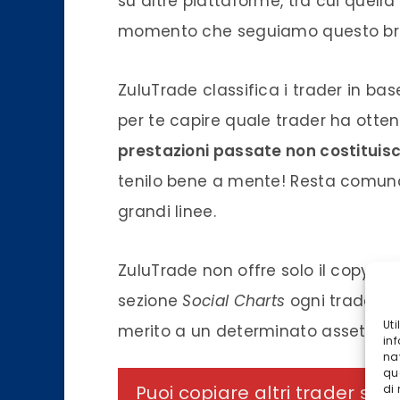
su altre piattaforme, tra cui quella
momento che seguiamo questo brok
ZuluTrade classifica i trader in base
per te capire quale trader ha otten
prestazioni passate non costituisco
tenilo bene a mente! Resta comunq
grandi linee.
ZuluTrade non offre solo il copy tr
sezione
Social Charts
ogni trader p
Ut
merito a un determinato asset.
inf
na
qu
Puoi copiare altri trader sc
di