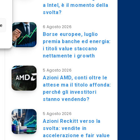
a Intel, è il momento della
svolta?
ze
6 Agosto 2026
Borse europee, luglio
premia banche ed energia:
i titoli value staccano
nettamente i growth
5 Agosto 2026
Azioni AMD, conti oltre le
attese ma il titolo affonda:
perché gli investitori
stanno vendendo?
5 Agosto 2026
Azioni Reckitt verso la
svolta: vendite in
accelerazione e fair value