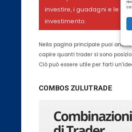
re
car
investire, i guadagni e le pe
investimento.
Nella pagina principale puoi anche
capire quanti trader si sono posizi
Ciò può essere utile per farti un’ide
COMBOS ZULUTRADE