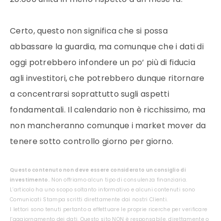
Certo, questo non significa che si possa
abbassare la guardia, ma comunque che i dati di
oggi potrebbero infondere un po’ più di fiducia
agli investitori, che potrebbero dunque ritornare
a concentrarsi soprattutto sugli aspetti
fondamentali. Il calendario non è ricchissimo, ma
non mancheranno comunque i market mover da
tenere sotto controllo giorno per giorno.
Questo contenuto non deve essere considerato un consiglio di
investimento.
Non offriamo alcun tipo di consulenza finanziaria.
L’articolo ha uno scopo soltanto informativo e alcuni contenuti sono
Comunicati Stampa scritti direttamente dai nostri Clienti.
I lettori sono tenuti pertanto a effettuare le proprie ricerche per verificare
l’aggiornamento dei dati. Questo sito NON è responsabile, direttamente o