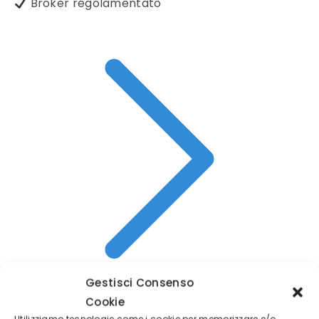
Broker regolamentato
Gestisci Consenso
Cookie
Utilizziamo tecnologie come i cookie per memorizzare e/o