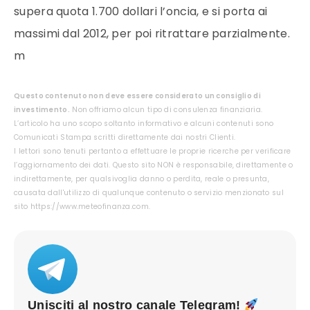
supera quota 1.700 dollari l’oncia, e si porta ai
massimi dal 2012, per poi ritrattare parzialmente.
m
Questo contenuto non deve essere considerato un consiglio di
investimento.
Non offriamo alcun tipo di consulenza finanziaria.
L’articolo ha uno scopo soltanto informativo e alcuni contenuti sono
Comunicati Stampa scritti direttamente dai nostri Clienti.
I lettori sono tenuti pertanto a effettuare le proprie ricerche per verificare
l’aggiornamento dei dati. Questo sito NON è responsabile, direttamente o
indirettamente, per qualsivoglia danno o perdita, reale o presunta,
causata dall'utilizzo di qualunque contenuto o servizio menzionato sul
sito https://www.meteofinanza.com.
Unisciti al nostro canale Telegram!