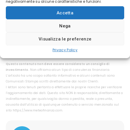
intese come raccomandazioni di investimento.
negativamente su alcune caratteristiche e funzioni.
Prima di investire, si invita a consultare la
Accetta
documentazione ufficiale dell’emittente e a
Nega
rivolgersi a un consulente abilitato. Gli utenti
sono liberi di prendere le proprie decisioni,
Visualizza le preferenze
assumendosene la piena responsabilità.
Privacy Policy
Questo contenuto non deve essere considerato un consiglio di
investimento.
Non offriamo alcun tipo di consulenza finanziaria.
L’articolo ha uno scopo soltanto informativo e alcuni contenuti sono
Comunicati Stampa scritti direttamente dai nostri Clienti.
I lettori sono tenuti pertanto a effettuare le proprie ricerche per verificare
l’aggiornamento dei dati. Questo sito NON è responsabile, direttamente o
indirettamente, per qualsivoglia danno o perdita, reale o presunta,
causata dall'utilizzo di qualunque contenuto o servizio menzionato sul
sito https://www.meteofinanza.com.