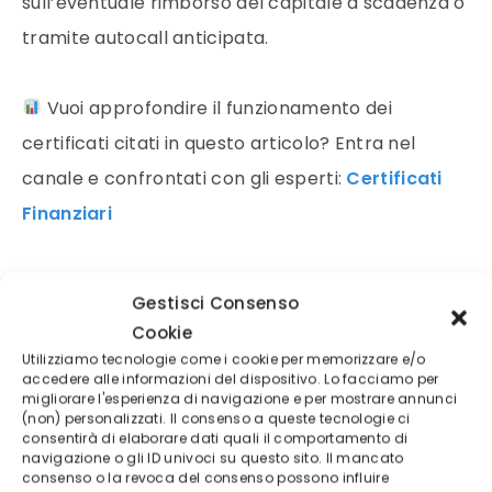
sull’eventuale rimborso del capitale a scadenza o
tramite autocall anticipata.
Vuoi approfondire il funzionamento dei
certificati citati in questo articolo? Entra nel
canale e confrontati con gli esperti:
Certificati
Finanziari
Messaggio promozionale
–
I certificati sono
Gestisci Consenso
prodotti complessi. Questo contenuto è stato
Cookie
realizzato con il contributo di un collaboratore
Utilizziamo tecnologie come i cookie per memorizzare e/o
accedere alle informazioni del dispositivo. Lo facciamo per
esterno. Le informazioni riportate non
migliorare l'esperienza di navigazione e per mostrare annunci
(non) personalizzati. Il consenso a queste tecnologie ci
costituiscono in alcun caso consulenza
consentirà di elaborare dati quali il comportamento di
finanziaria. Opinioni e considerazioni non vanno
navigazione o gli ID univoci su questo sito. Il mancato
consenso o la revoca del consenso possono influire