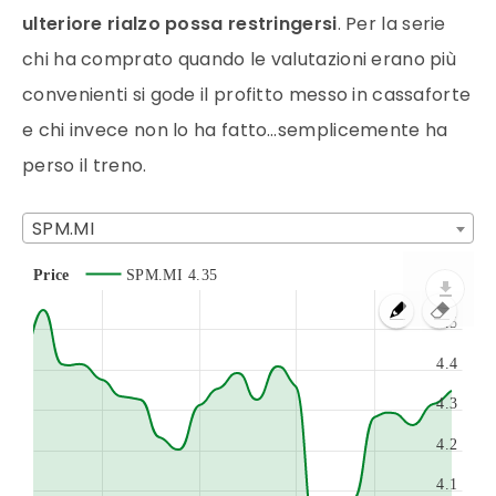
ulteriore rialzo possa restringersi
. Per la serie
chi ha comprato quando le valutazioni erano più
convenienti si gode il profitto messo in cassaforte
e chi invece non lo ha fatto…semplicemente ha
perso il treno.
SPM.MI
Price
SPM.MI
4.35
4.5
4.4
4.3
4.2
4.1