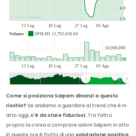
4.0
JS chart by amCharts
3.9
13 Lug
20 Lug
27 Lug
03 Ago
Volume
SPM.MI
13,792,630.00
50,000,000
JS chart by amCharts
0
13 Lug
20 Lug
27 Lug
03 Ago
Giu 26
Lug 26
Ago 26
JS chart by amCharts
Come si posiziona Saipem dinanzi a questo
rischio?
Se andiamo a guardare al trend che è in
atto oggi,
c’è da stare fiduciosi.
Tra l’altro
proprio la corsa a comprare azioni Saipem in atto
in queste ore è frutto di una
valutazione positiva