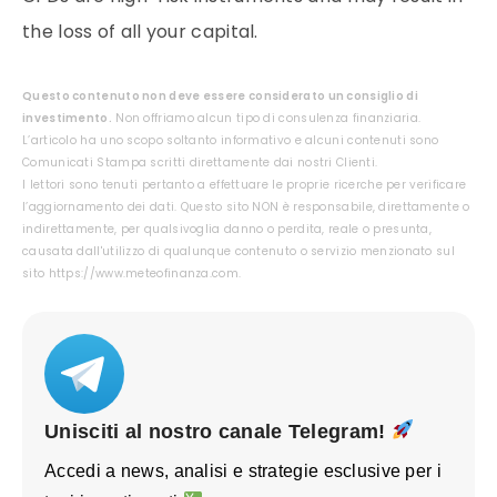
the loss of all your capital.
Questo contenuto non deve essere considerato un consiglio di
investimento.
Non offriamo alcun tipo di consulenza finanziaria.
L’articolo ha uno scopo soltanto informativo e alcuni contenuti sono
Comunicati Stampa scritti direttamente dai nostri Clienti.
I lettori sono tenuti pertanto a effettuare le proprie ricerche per verificare
l’aggiornamento dei dati. Questo sito NON è responsabile, direttamente o
indirettamente, per qualsivoglia danno o perdita, reale o presunta,
causata dall'utilizzo di qualunque contenuto o servizio menzionato sul
sito https://www.meteofinanza.com.
Unisciti al nostro canale Telegram!
Accedi a news, analisi e strategie esclusive per i