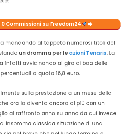
 2025
con 0 Commissioni su Freedom24
sta mandando al tappeto numerosi titoli del
ivelando
un dramma per le
azioni Tenaris
. La
ta infatti avvicinando al giro di boa delle
i percentuali a quota 16,8 euro.
ilmente sulla prestazione a un mese della
he ora lo diventa ancora di più con un
glio al raffronto anno su anno da cui invece
o. Insomma classica situazione di una
sia nel breve che nel lungo termine e