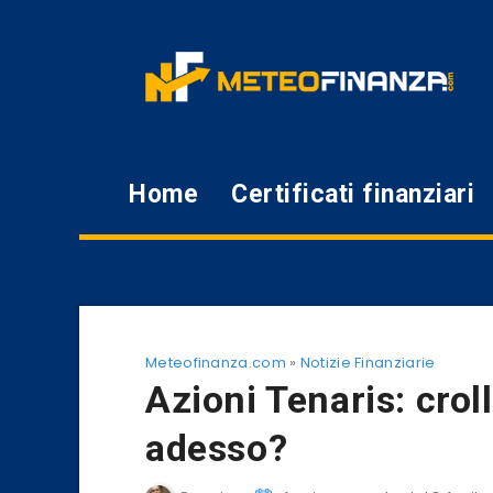
Home
Certificati finanziari
Meteofinanza.com
»
Notizie Finanziarie
Azioni Tenaris: crol
adesso?