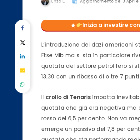
Enzo L.
Aggiornamento del 3 Aprile
Inizia a investire 
L’introduzione dei dazi americani 
Ftse Mib ma si sta in particolare r
quotata del settore petrolifero si s
13,30 con un ribasso di oltre 7 punt
Il
crollo di Tenaris
impatta inevitab
quotata che già era negativa ma c
rosso del 6,5 per cento. Non va me
emerge un passivo del 7,8 per cent
quotata che sta performando male 