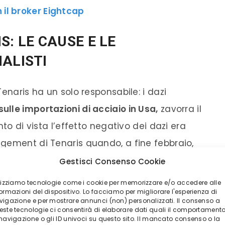
 il broker Eightcap
S: LE CAUSE E LE
ALISTI
enaris ha un solo responsabile: i dazi
ulle importazioni di acciaio in Usa,
zavorra il
nto di vista l’effetto negativo dei dazi era
gement di Tenaris quando, a fine febbraio,
ento dei conti 2024, era stata espressa
Gestisci Consenso Cookie
o dei dazi.
ilizziamo tecnologie come i cookie per memorizzare e/o accedere alle
ormazioni del dispositivo. Lo facciamo per migliorare l'esperienza di
vigazione e per mostrare annunci (non) personalizzati. Il consenso a
tto chiaramente che i prezzi negli Usa,
este tecnologie ci consentirà di elaborare dati quali il comportament
 navigazione o gli ID univoci su questo sito. Il mancato consenso o la