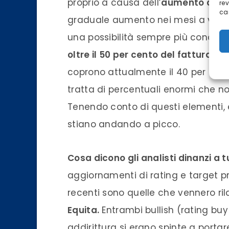
proprio a causa dell’
aumento delle 
re
car
graduale aumento nei mesi a venire.
una possibilità sempre più concreta
oltre il 50 per cento del fatturato 
coprono attualmente il 40 per cent
tratta di percentuali enormi che no
Tenendo conto di questi elementi, è
stiano andando a picco.
Cosa dicono gli analisti dinanzi a
aggiornamenti di rating e target pri
recenti sono quelle che vennero ril
Equita.
Entrambi bullish (rating buy
addirittura si erano spinte a portare