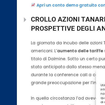
Apri un conto demo gratuito con
CROLLO AZIONI TANARI
PROSPETTIVE DEGLI AN
La giornata da incubo delle azioni T
americani. L’
aumento delle tariffe s
titolo di Dalmine. Sotto un certo pu
stato anticipato dallo stesso mena
durante la conference call a comm
grande preoccupazione per l’impatt
Ut
inf
na
In quella circostanza l’ad aveva de
qu
di