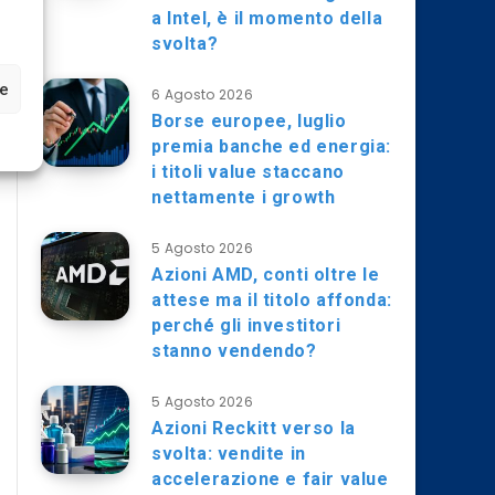
a Intel, è il momento della
svolta?
ze
6 Agosto 2026
Borse europee, luglio
premia banche ed energia:
i titoli value staccano
nettamente i growth
5 Agosto 2026
Azioni AMD, conti oltre le
attese ma il titolo affonda:
perché gli investitori
stanno vendendo?
5 Agosto 2026
Azioni Reckitt verso la
svolta: vendite in
accelerazione e fair value