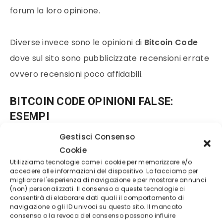
forum la loro opinione.
Diverse invece sono le opinioni di
Bitcoin Code
dove sul sito sono pubblicizzate recensioni errate
ovvero recensioni poco affidabili.
BITCOIN CODE OPINIONI FALSE:
ESEMPI
Gestisci Consenso
“Sono membro di Bitcoin Code da soli 47
Cookie
Utilizziamo tecnologie come i cookie per memorizzare e/o
giorni ma la mia vita è cambiata
accedere alle informazioni del dispositivo. Lo facciamo per
completamente! Non solo ho
migliorare l'esperienza di navigazione e per mostrare annunci
(non) personalizzati. Il consenso a queste tecnologie ci
guadagnato i miei primi 100.000 € ma ho
consentirà di elaborare dati quali il comportamento di
navigazione o gli ID univoci su questo sito. Il mancato
anche conosciuto un sacco di persone
consenso o la revoca del consenso possono influire