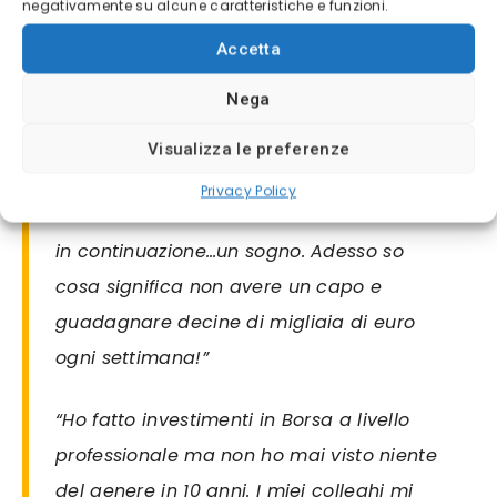
negativamente su alcune caratteristiche e funzioni.
fantastiche. Grazie Stefano!”
Accetta
“Mia moglie deve darmi un pizzicotto
Nega
tutte le mattine quando guardo il conto
in banca e dirmi che non sto sognando.
Visualizza le preferenze
Cifre del genere sul MIO conto non ci
Privacy Policy
sono mai state. Il bello è che aumentano
in continuazione…un sogno. Adesso so
cosa significa non avere un capo e
guadagnare decine di migliaia di euro
ogni settimana!”
“Ho fatto investimenti in Borsa a livello
professionale ma non ho mai visto niente
del genere in 10 anni. I miei colleghi mi