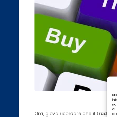
Ut
M
inf
na
qu
Ora, giova ricordare che il
trading
i
di