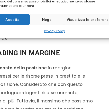
voca del consenso possono influire negativamente su alcune
“
credito
”, con i
broker
che “presteranno”
atteristiche e funzioni.
o tale che essi possano investire grandi
Accetta
Nega
Visualizza le preferen
ra non è certo gratuita, visto e considerato
ltri benefici da questo genere di attività, a
Privacy Policy
mo).
RADING IN MARGINE
costo della posizione
in margine
si per le risorse prese in prestito e le
posizione. Considerato che con questo
 guadagnare ingenti risorse aumenta,
e di più. Tuttavia, il massimo che possiamo