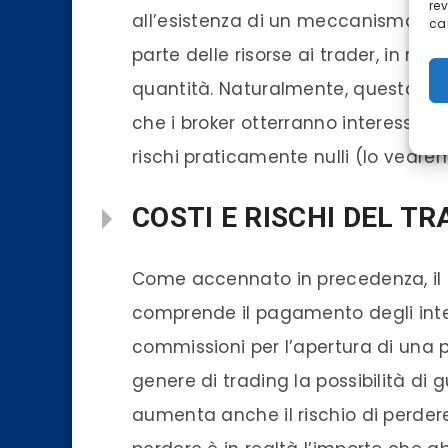
re
all’esistenza di un meccanismo di 
car
parte delle risorse ai
trader
, in mod
quantità. Naturalmente, questa ope
che i
broker
otterranno interessi e a
rischi praticamente nulli (lo vedre
COSTI E RISCHI DEL T
Come accennato in precedenza, il
comprende il pagamento degli interes
commissioni per l’apertura di una 
genere di
trading
la possibilità di
aumenta anche il rischio di perder