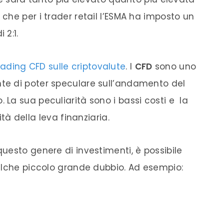
 che per i
trader
retail l’ESMA ha imposto un
i 2:1.
rading CFD sulle criptovalute
. I
CFD
sono uno
te di poter speculare sull’andamento del
 La sua peculiarità sono i bassi costi e la
lità della
leva finanziaria
.
uesto genere di investimenti, è possibile
alche piccolo grande dubbio. Ad esempio: