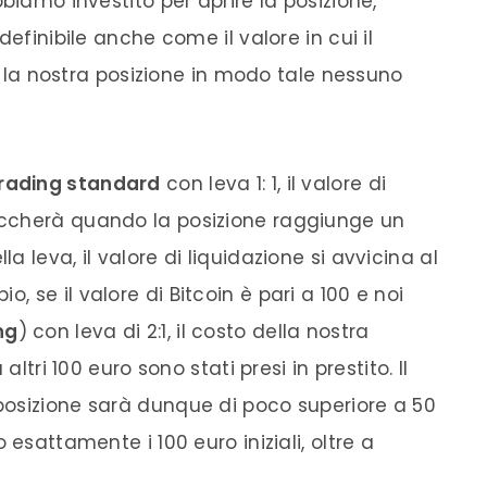
biamo investito per aprire la posizione,
 definibile anche come il
valore
in cui il
a nostra posizione in modo tale nessuno
rading
standard
con
leva
1: 1, il
valore
di
ccherà quando la posizione raggiunge un
ella
leva
, il
valore
di liquidazione si avvicina al
io, se il
valore
di
Bitcoin
è pari a 100 e noi
ng
) con
leva
di 2:1, il costo della nostra
altri 100 euro sono stati presi in prestito. Il
 posizione sarà dunque di poco superiore a 50
 esattamente i 100 euro iniziali, oltre a