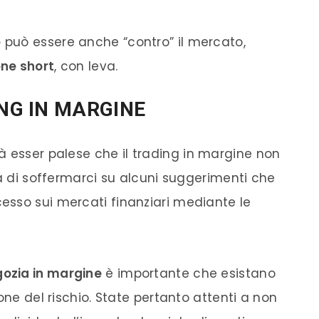
e
può essere anche “contro” il
mercato
,
one short
, con
leva
.
ING IN MARGINE
à esser palese che il
trading
in margine non
ra di soffermarci su alcuni suggerimenti che
cesso sui
mercati finanziari
mediante le
ozia in margine
è importante che esistano
one del rischio. State pertanto attenti a non