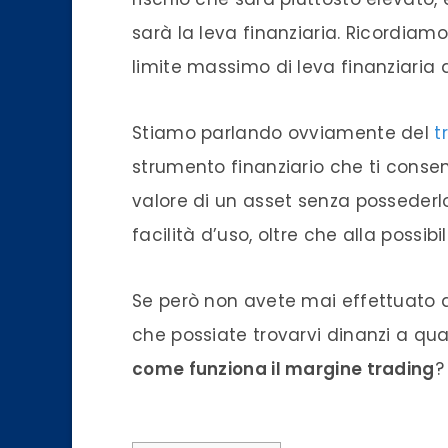
sarà la
leva finanziaria
. Ricordiamo
limite massimo di
leva finanziaria
d
Stiamo parlando ovviamente del
t
strumento finanziario
che ti consen
valore
di un asset senza possederlo.
facilità d’uso, oltre che alla possibi
Se però non avete mai effettuato q
che possiate trovarvi dinanzi a qu
come funziona il margine
trading
?