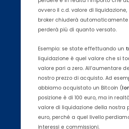
perdere è in realtà l’importo che ab
ovvero il c.d.
valore
di liquidazione,
broker
chiuderà automaticamente l
perderà più di quanto versato.
Esempio: se state effettuando un
t
liquidazione è quel
valore
che si to
valore
pari a zero. All’aumentare d
nostro prezzo di acquisto. Ad esemp
abbiamo acquistato un
Bitcoin
(
lo
posizione è di 100 euro, ma in realtà 
valore
di liquidazione della nostra
euro, perché a quel livello perdiamo
interessi e commissioni.