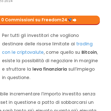
zo 2024
con 0 Commissioni su Freedom24
Per tutti gli investitori che vogliono
destinare delle risorse limitate ai
trading
con le criptovalute
, come quello su
Bitcoin
,
esiste la possibilità di negoziare in margine
e sfruttare la
leva finanziaria
sull’impiego
in questione.
ssibile incrementare l’importo investito senza
set in questione a patto di sobbarcarsi un
 e sarà tanto più elevato quanto più elevata