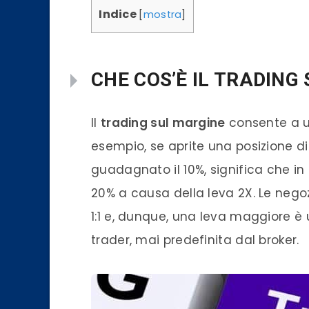
Indice
[
mostra
]
CHE COS’È IL TRADING
Il
trading
sul margine
consente a 
esempio, se aprite una posizione 
guadagnato il 10%, significa che in
20% a causa della
leva
2X. Le nego
1:1 e, dunque, una
leva
maggiore è u
trader
, mai predefinita dal
broker
.