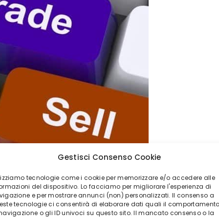
Gestisci Consenso Cookie
ilizziamo tecnologie come i cookie per memorizzare e/o accedere alle
argine trading
ormazioni del dispositivo. Lo facciamo per migliorare l'esperienza di
vigazione e per mostrare annunci (non) personalizzati. Il consenso a
este tecnologie ci consentirà di elaborare dati quali il comportament
n margine
è reso possibile grazie
 navigazione o gli ID univoci su questo sito. Il mancato consenso o la