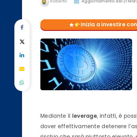
Roberto
Aggiornamento del 21 Mar
Inizia a investire 
Mediante il
leverage
, infatti, è po
dover effettivamente detenere l’as
rischio che sarà piuttosto elevato,