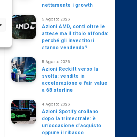
nettamente i growth
5 Agosto 2026
ze
Azioni AMD, conti oltre le
attese ma il titolo affonda:
perché gli investitori
stanno vendendo?
5 Agosto 2026
Azioni Reckitt verso la
svolta: vendite in
accelerazione e fair value
a 68 sterline
4 Agosto 2026
Azioni Spotify crollano
dopo la trimestrale: è
un’occasione d’acquisto
oppure il ribasso