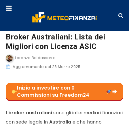
Broker Australiani: Lista dei
Migliori con Licenza ASIC
Lorenzo Baldassarre
Aggiornamento del 28 Marzo 2025
Inizia a investire con 0
Commissioni su Freedom24
I
broker
australiani
sono gli intermediari finanziari
con sede legale in
Australia
e che hanno