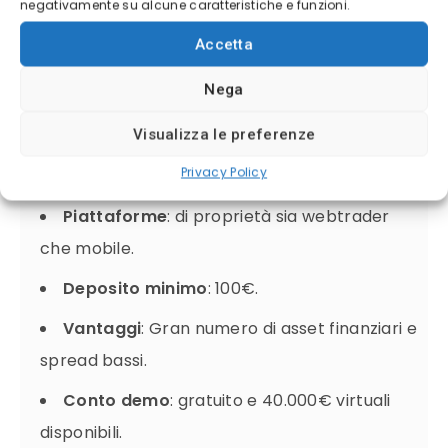
negativamente su alcune caratteristiche e funzioni.
dell’ampia offerta di mercati e soprattutto di una
grafica intuitiva.
Accetta
Nega
Regolamentazione
: CySEC (Cipro) , FCA
Visualizza le preferenze
(Regno Unito) , FMA (Nuova Zelanda), FSCA
Privacy Policy
(Sudafrica), FSA (Seychelles), ASIC (Australia).
Piattaforme
: di proprietà sia webtrader
che mobile.
Deposito minimo
: 100€.
Vantaggi
: Gran numero di asset finanziari e
spread bassi.
Conto demo
: gratuito e 40.000€ virtuali
disponibili.