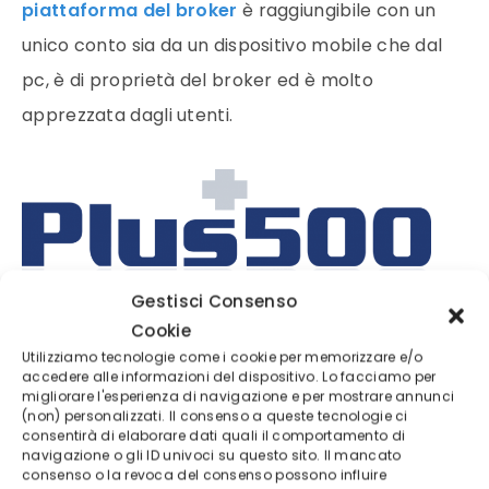
piattaforma del broker
è raggiungibile con un
unico conto sia da un dispositivo mobile che dal
pc, è di proprietà del broker ed è molto
apprezzata dagli utenti.
Gestisci Consenso
Cookie
Utilizziamo tecnologie come i cookie per memorizzare e/o
accedere alle informazioni del dispositivo. Lo facciamo per
migliorare l'esperienza di navigazione e per mostrare annunci
(non) personalizzati. Il consenso a queste tecnologie ci
Una volta entrato nella piattaforma potrai notare
consentirà di elaborare dati quali il comportamento di
navigazione o gli ID univoci su questo sito. Il mancato
facilmente come gli
spread non siano così alti
,
consenso o la revoca del consenso possono influire