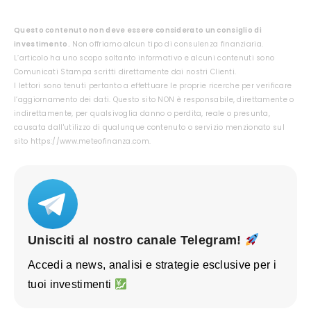
Questo contenuto non deve essere considerato un consiglio di
investimento.
Non offriamo alcun tipo di consulenza finanziaria.
L’articolo ha uno scopo soltanto informativo e alcuni contenuti sono
Comunicati Stampa scritti direttamente dai nostri Clienti.
I lettori sono tenuti pertanto a effettuare le proprie ricerche per verificare
l’aggiornamento dei dati. Questo sito NON è responsabile, direttamente o
indirettamente, per qualsivoglia danno o perdita, reale o presunta,
causata dall'utilizzo di qualunque contenuto o servizio menzionato sul
sito https://www.meteofinanza.com.
Unisciti al nostro canale Telegram!
Accedi a news, analisi e strategie esclusive per i
tuoi investimenti