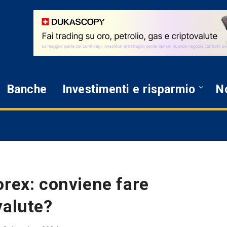
Banche
Investimenti e risparmio
No
orex: conviene fare
valute?