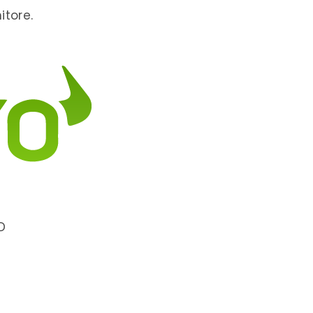
itore.
D