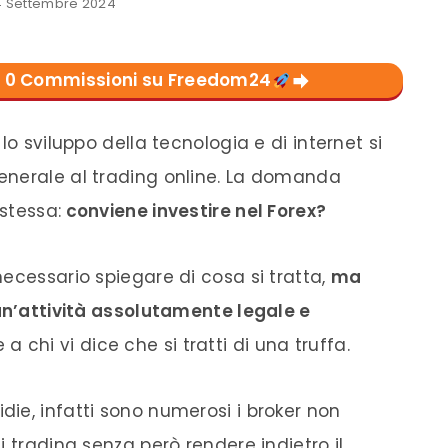
 Settembre 2024
con 0 Commissioni su Freedom24
lo sviluppo della tecnologia e di internet si
generale al trading online. La domanda
 stessa:
conviene investire nel Forex?
ecessario spiegare di cosa si tratta,
ma
 un’attività assolutamente legale e
 a chi vi dice che si tratti di una truffa.
ie, infatti sono numerosi i broker non
i trading senza però rendere indietro il