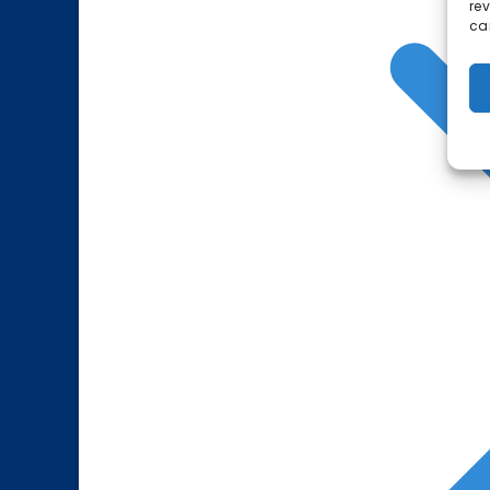
re
car