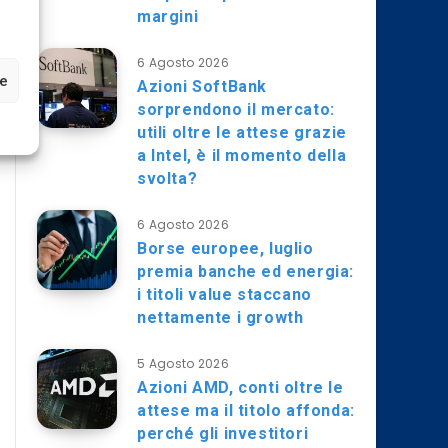
margini
6 Agosto 2026
ze
Azioni SoftBank
sorprendono il mercato:
utili oltre le attese grazie
a Intel, è il momento della
svolta?
6 Agosto 2026
Borse europee, luglio
premia banche ed energia:
i titoli value staccano
nettamente i growth
5 Agosto 2026
Azioni AMD, conti oltre le
attese ma il titolo affonda:
perché gli investitori