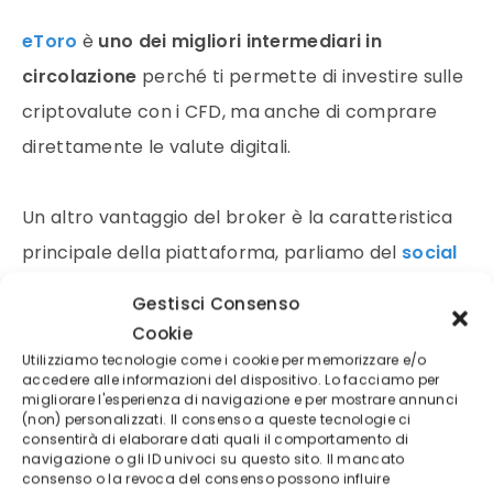
eToro
è
uno dei migliori intermediari in
circolazione
perché ti permette di investire sulle
criptovalute con i CFD, ma anche di comprare
direttamente le valute digitali.
Un altro vantaggio del broker è la caratteristica
principale della piattaforma, parliamo del
social
trading
, che può essere un aiuto per
i trader
Gestisci Consenso
principianti, i quali
possono chiedere consigli ai
Cookie
trader più esperti e trarre giovamento della loro
Utilizziamo tecnologie come i cookie per memorizzare e/o
accedere alle informazioni del dispositivo. Lo facciamo per
esperienza.
migliorare l'esperienza di navigazione e per mostrare annunci
(non) personalizzati. Il consenso a queste tecnologie ci
consentirà di elaborare dati quali il comportamento di
navigazione o gli ID univoci su questo sito. Il mancato
Regolamentazione
: CySEC (Cipro), FCA
consenso o la revoca del consenso possono influire