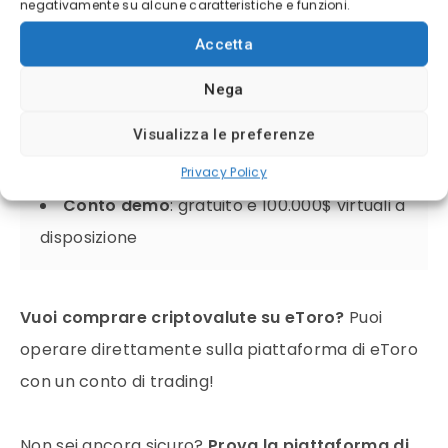
negativamente su alcune caratteristiche e funzioni.
(Regno Unito) e ASIC (Australia).
Accetta
Piattaforme
: possibilità di investire sulle
criptovalute e di acquistarle direttamente
Nega
Deposito minimo
: 50$
Visualizza le preferenze
Vantaggi
: Social trading e copy trading
Privacy Policy
Conto demo
: gratuito e 100.000$ virtuali a
disposizione
Vuoi comprare criptovalute su eToro?
Puoi
operare direttamente sulla piattaforma di eToro
con un conto di trading!
Non sei ancora sicuro?
Prova la piattaforma di