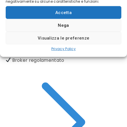
negativamente su alcune caratteristiche e funzioni.
MIGLIORI PIATTAFORME DI TRADING
Accetta
Nega
(4/5)
Visualizza le preferenze
✓
Sicurezza Gruppo Bancario Svizzero
Privacy Policy
Deposito minimo
100$
Broker regolamentato