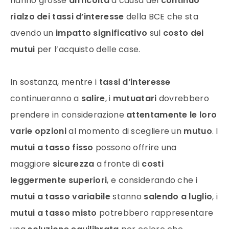
hanno grosse
difficoltà
a causa del
continuo
rialzo dei tassi d’interesse
della BCE che sta
avendo un
impatto significativo
sul
costo dei
mutui
per l’acquisto delle case.
In sostanza, mentre i
tassi d’interesse
continueranno a
salire
, i
mutuatari
dovrebbero
prendere in considerazione
attentamente le loro
varie opzioni
al momento di scegliere un
mutuo
. I
mutui a tasso fisso
possono offrire una
maggiore
sicurezza
a fronte di
costi
leggermente superiori
, e considerando che i
mutui a tasso variabile
stanno
salendo a luglio
, i
mutui a tasso misto
potrebbero rappresentare