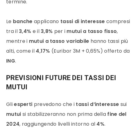
termine.
Le
banche
applicano
tassi di interesse
compresi
tra il
3,4%
e il
3,8%
per i
mutui a tasso fisso
,
mentre i
mutui a tasso variabile
hanno tassi più
alti, come il
4,17%
(Euribor 3M + 0,65%) offerto da
ING
.
PREVISIONI FUTURE DEI
TASSI DEI
MUTUI
Gli
esperti
prevedono che i
tassi d’interesse
sui
mutui
si stabilizzeranno non prima della
fine del
2024
, raggiungendo livelli intorno al
4%
.