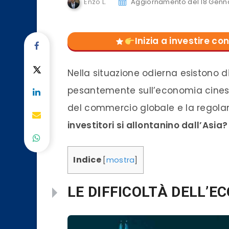
Enzo L.
Aggiornamento del 18 Genn
Inizia a investire 
Nella situazione odierna esistono d
pesantemente sull’economia cinese 
del commercio globale e la regola
investitori si allontanino dall’Asia?
Indice
[
mostra
]
LE DIFFICOLTÀ DELL’E