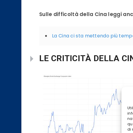
Sulle difficoltà della Cina leggi an
La Cina ci sta mettendo più temp
LE CRITICITÀ DELLA CI
Ut
inf
na
qu
di