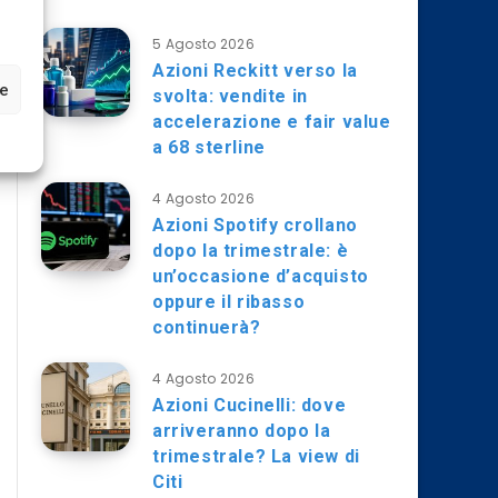
5 Agosto 2026
Azioni Reckitt verso la
ze
svolta: vendite in
accelerazione e fair value
a 68 sterline
4 Agosto 2026
Azioni Spotify crollano
dopo la trimestrale: è
un’occasione d’acquisto
oppure il ribasso
continuerà?
4 Agosto 2026
Azioni Cucinelli: dove
arriveranno dopo la
trimestrale? La view di
Citi