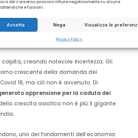
voca del consenso possono influire negativamente su alcune
atteristiche e funzioni.
Accetta
Nega
Visualizza le preferen
Privacy Policy
Image: tradingeconomics.com)
 colpita, creando notevole incertezza. Gli
itorno crescente della domanda dei
Covid 19, ma ciò non è avvenuto. Di
generato apprensione per la caduta dei
ella crescita asiatica non è più il gigante
India.
cendono, uno dei fondamenti dell’economia