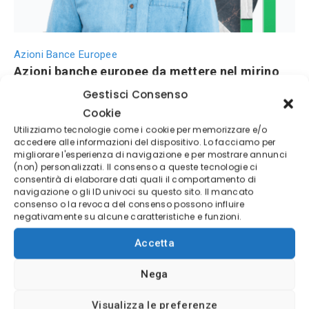
Azioni Bance Europee
Azioni banche europee da mettere nel mirino
nei prossimi mesi
Gestisci Consenso
Cookie
MIGLIORI PIATTAFORME DI TRADING
Utilizziamo tecnologie come i cookie per memorizzare e/o
accedere alle informazioni del dispositivo. Lo facciamo per
migliorare l'esperienza di navigazione e per mostrare annunci
(non) personalizzati. Il consenso a queste tecnologie ci
consentirà di elaborare dati quali il comportamento di
(4/5)
navigazione o gli ID univoci su questo sito. Il mancato
consenso o la revoca del consenso possono influire
✓
Sicurezza Gruppo Bancario Svizzero
negativamente su alcune caratteristiche e funzioni.
Deposito minimo
100$
Broker regolamentato
Accetta
Nega
Visualizza le preferenze