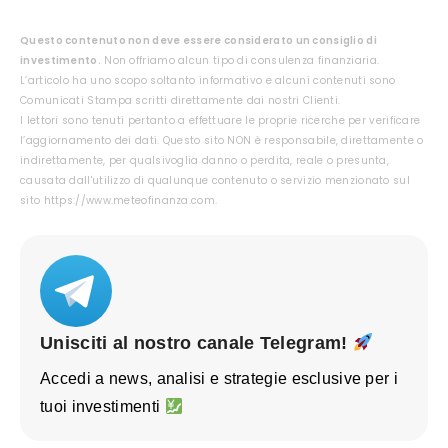
Questo contenuto non deve essere considerato un consiglio di
investimento.
Non offriamo alcun tipo di consulenza finanziaria.
L’articolo ha uno scopo soltanto informativo e alcuni contenuti sono
Comunicati Stampa scritti direttamente dai nostri Clienti.
I lettori sono tenuti pertanto a effettuare le proprie ricerche per verificare
l’aggiornamento dei dati. Questo sito NON è responsabile, direttamente o
indirettamente, per qualsivoglia danno o perdita, reale o presunta,
causata dall'utilizzo di qualunque contenuto o servizio menzionato sul
sito https://www.meteofinanza.com.
Unisciti al nostro canale Telegram!
Accedi a news, analisi e strategie esclusive per i
tuoi investimenti