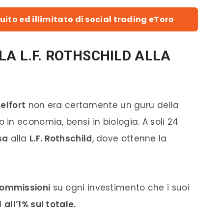
uito ed illimitato di social trading eToro
LA L.F. ROTHSCHILD ALLA
elfort
non era certamente un guru della
in economia, bensì in biologia. A soli 24
sa
alla
L.F. Rothschild
, dove ottenne la
ommissioni
su ogni investimento che i suoi
ri
all’1% sul totale.