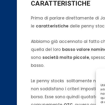
CARATTERISTICHE
Prima di parlare direttamente di J
le
caratteristiche
delle penny stoc
Abbiamo già accennato al fatto che
quella del loro
basso valore nomin
sono
società molto piccole
, spesso
basso.
Le penny stocks solitamente non s
Ut
non soddisfano i criteri imposti all
inf
na
borsa. Esse sono quindi quotate s
qu
di
comunemente
OTC
, ovvero
over t