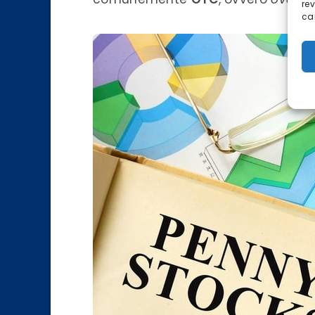
re
car