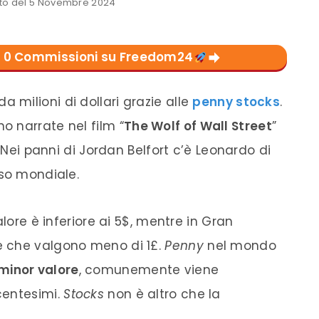
o del 5 Novembre 2024
con 0 Commissioni su Freedom24
 milioni di dollari grazie alle
penny stocks
.
 narrate nel film “
The Wolf of Wall Street
”
. Nei panni di Jordan Belfort c’è Leonardo di
sso mondiale.
alore è inferiore ai 5$, mentre in Gran
e che valgono meno di 1£.
Penny
nel mondo
minor valore
, comunemente viene
centesimi.
Stocks
non è altro che la