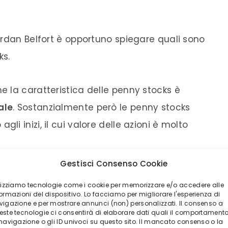
ordan Belfort è opportuno spiegare quali sono
ks.
 la caratteristica delle penny stocks è
ale
. Sostanzialmente però le penny stocks
 agli inizi, il cui valore delle azioni è molto
Gestisci Consenso Cookie
ono quotate nelle borse nazionali perché
ilizziamo tecnologie come i cookie per memorizzare e/o accedere alle
e società per poter ottenere la quotazione in
ormazioni del dispositivo. Lo facciamo per migliorare l'esperienza di
vigazione e per mostrare annunci (non) personalizzati. Il consenso a
u
mercati non regolamentati
chiamati
este tecnologie ci consentirà di elaborare dati quali il comportament
 navigazione o gli ID univoci su questo sito. Il mancato consenso o la
he counter
.