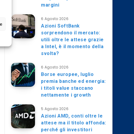
margini
6 Agosto 2026
ze
Azioni SoftBank
sorprendono il mercato:
utili oltre le attese grazie
a Intel, è il momento della
svolta?
6 Agosto 2026
Borse europee, luglio
premia banche ed energia:
i titoli value staccano
nettamente i growth
5 Agosto 2026
Azioni AMD, conti oltre le
attese ma il titolo affonda:
perché gli investitori