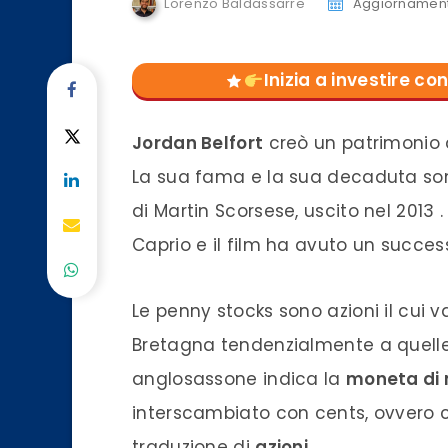
Lorenzo Baldassarre
Aggiornament
Inizia a investire 
Jordan Belfort
creò un patrimonio da
La sua fama e la sua decaduta sono
di Martin Scorsese, uscito nel 2013 
Caprio e il film ha avuto un succe
Le penny stocks sono azioni il cui v
Bretagna tendenzialmente a quell
anglosassone indica la
moneta di 
interscambiato con cents, ovvero 
traduzione di
azioni
.