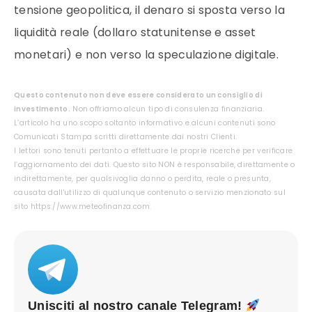
tensione geopolitica, il denaro si sposta verso la
liquidità reale (dollaro statunitense e asset
monetari) e non verso la speculazione digitale.
Questo contenuto non deve essere considerato un consiglio di
investimento.
Non offriamo alcun tipo di consulenza finanziaria.
L’articolo ha uno scopo soltanto informativo e alcuni contenuti sono
Comunicati Stampa scritti direttamente dai nostri Clienti.
I lettori sono tenuti pertanto a effettuare le proprie ricerche per verificare
l’aggiornamento dei dati. Questo sito NON è responsabile, direttamente o
indirettamente, per qualsivoglia danno o perdita, reale o presunta,
causata dall'utilizzo di qualunque contenuto o servizio menzionato sul
sito https://www.meteofinanza.com.
Unisciti al nostro canale Telegram!