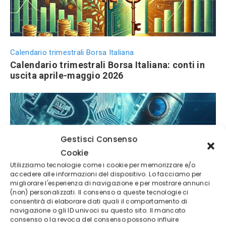
Calendario trimestrali Borsa Italiana
Calendario trimestrali Borsa Italiana: conti in
uscita aprile-maggio 2026
Gestisci Consenso
Cookie
Utilizziamo tecnologie come i cookie per memorizzare e/o
accedere alle informazioni del dispositivo. Lo facciamo per
migliorare l'esperienza di navigazione e per mostrare annunci
BTC 2026
(non) personalizzati. Il consenso a queste tecnologie ci
Bitcoin 2026: previsioni di prezzo e scenari di
consentirà di elaborare dati quali il comportamento di
mercato
navigazione o gli ID univoci su questo sito. Il mancato
consenso o la revoca del consenso possono influire