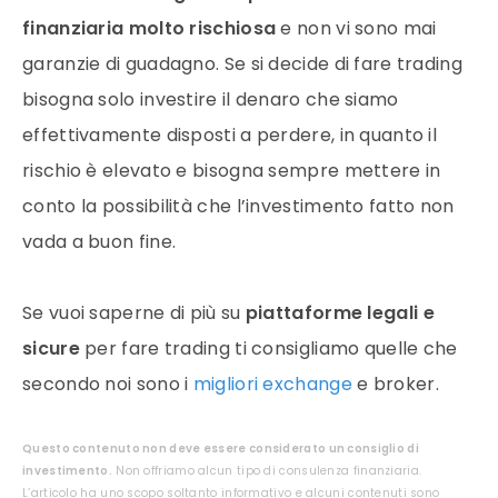
finanziaria molto rischiosa
e non vi sono mai
garanzie di guadagno. Se si decide di fare trading
bisogna solo investire il denaro che siamo
effettivamente disposti a perdere, in quanto il
rischio è elevato e bisogna sempre mettere in
conto la possibilità che l’investimento fatto non
vada a buon fine.
Se vuoi saperne di più su
piattaforme legali e
sicure
per fare trading ti consigliamo quelle che
secondo noi sono i
migliori exchange
e broker.
Questo contenuto non deve essere considerato un consiglio di
investimento.
Non offriamo alcun tipo di consulenza finanziaria.
L’articolo ha uno scopo soltanto informativo e alcuni contenuti sono