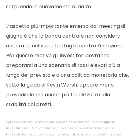
sorprendere nuovamente al rialzo.
L’aspetto più importante emerso dal meeting di
giugno è che la banca centrale non considera
ancora conclusa la battaglia contro l’inflazione.
Per questo motivo gli investitori dovranno
prepararsi a uno scenario di tassi elevati più a
lungo del previsto e a una politica monetaria che,
sotto la guida di Kevin Warsh, appare meno
prevedibile ma anche più focalizzata sulla
stabilità dei prezzi.
Questo contenuto non deve essere considerato un consiglio di
investimento.
Non offriamo alcun tipo di consulenza finanziaria.
L’articolo ha uno scopo soltanto informativo e alcuni contenuti sono