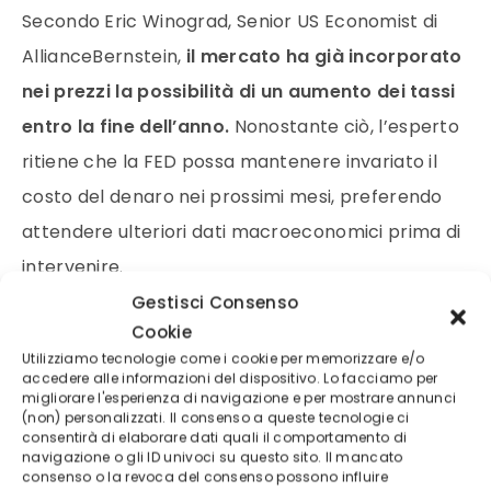
Secondo Eric Winograd, Senior US Economist di
AllianceBernstein,
il mercato ha già incorporato
nei prezzi la possibilità di un aumento dei tassi
entro la fine dell’anno.
Nonostante ciò, l’esperto
ritiene che la FED possa mantenere invariato il
costo del denaro nei prossimi mesi, preferendo
attendere ulteriori dati macroeconomici prima di
intervenire.
Gestisci Consenso
Cookie
Anche molti gestori ritengono che il principale
Utilizziamo tecnologie come i cookie per memorizzare e/o
scenario di riferimento resti quello di una lunga
accedere alle informazioni del dispositivo. Lo facciamo per
migliorare l'esperienza di navigazione e per mostrare annunci
pausa, ma con una probabilità crescente di rialzi
(non) personalizzati. Il consenso a queste tecnologie ci
consentirà di elaborare dati quali il comportamento di
qualora l’inflazione non mostrasse segnali
navigazione o gli ID univoci su questo sito. Il mancato
convincenti di rallentamento.
consenso o la revoca del consenso possono influire