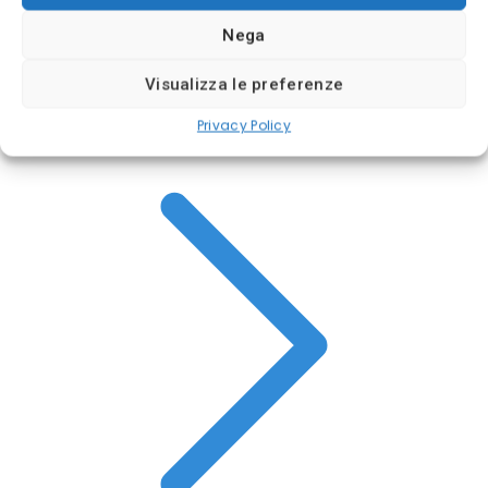
(4/5)
Nega
✓
Sicurezza Gruppo Bancario Svizzero
Deposito minimo
100$
Visualizza le preferenze
Broker regolamentato
Privacy Policy