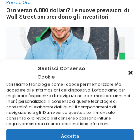
Prezzo Oro
Oro verso 6.000 dollari? Le nuove previsioni di
Wall Street sorprendono gli investitori
Gestisci Consenso
Cookie
Azioni Bance Europee
Utilizziamo tecnologie come i cookie per memorizzare e/o
accedere alle informazioni del dispositivo. Lo facciamo per
Azioni banche europee da mettere nel mirino
migliorare l'esperienza di navigazione e per mostrare annunci
nei prossimi mesi
(non) personalizzati. Il consenso a queste tecnologie ci
consentirà di elaborare dati quali il comportamento di
navigazione o gli ID univoci su questo sito. Il mancato
MIGLIORI PIATTAFORME DI TRADING
consenso o la revoca del consenso possono influire
negativamente su alcune caratteristiche e funzioni.
Accetta