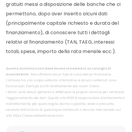
gratuiti messi a disposizione delle banche che ci
permettono, dopo aver inserito alcuni dati
(principalmente capitale richiesto e durata del
finanziamento), di conoscere tutti i dettagli
relativi al finanziamento (TAN, TAEG, interessi
totali, spese, importo della rata mensile ecc.).
Questo contenuto non deve essere considerato un consiglio di
investimento.
Non offriamo alcun tipo di consulenza finanziaria.
L’articolo ha uno scopo soltanto informativo e alcuni contenuti sono
Comunicati Stampa scritti direttamente dai nostri Clienti.
I lettori sono tenuti pertanto a effettuare le proprie ricerche per verificare
l’aggiornamento dei dati. Questo sito NON è responsabile, direttamente o
indirettamente, per qualsivoglia danno o perdita, reale o presunta,
causata dall'utilizzo di qualunque contenuto o servizio menzionato sul
sito https://www.meteofinanza.com.