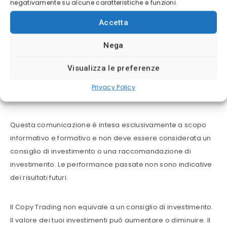
negativamente su alcune caratteristiche e funzioni.
Si prega di notare che i CFD sono strumenti complessi e
Accetta
comportano un alto rischio di perdere denaro rapidamente
a causa di leva. Il 61% dei conti degli investitori al dettaglio
Nega
perde denaro quando fa trading di CFD con questo
Visualizza le preferenze
fornitore. Dovresti considerare se comprendi come
funzionano i CFD e se puoi permetterti di correre il rischio
Privacy Policy
elevato di perdere i tuoi soldi.
Questa comunicazione è intesa esclusivamente a scopo
informativo e formativo e non deve essere considerata un
consiglio di investimento o una raccomandazione di
investimento. Le performance passate non sono indicative
dei risultati futuri.
Il Copy Trading non equivale a un consiglio di investimento.
Il valore dei tuoi investimenti può aumentare o diminuire. Il