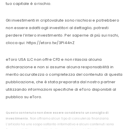
tuo capitale è a rischio.
Gli investimenti in criptovalute sono rischiosi e potrebbero
non essere adatti agli investitori al dettaglio; potresti
perdere l’intero investimento. Per saperne di più sui rischi,
clicca qui: https://etoro.tw/3PI44nZ
eToro USA LLC non offre CFD e non rilascia alcuna
dichiarazione e non si assume alcuna responsabilità in
merito accuratezza o completezza del contenuto di questa
pubblicazione, che è stata preparata dal nostro partner
utilizzando informazioni specifiche di eToro disponibili al
pubblico su eToro.
Questo contenuto non deve essere considerato un consiglio di
investimento.
Non offriamo alcun tipo di consulenza finanziaria.
L’articolo ha uno scopo soltanto informativo e alcuni contenuti sono