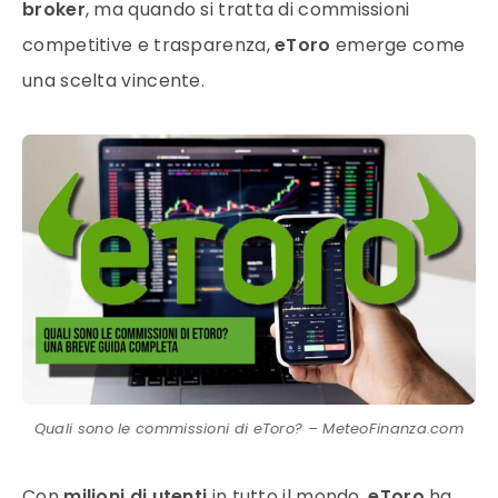
broker
, ma quando si tratta di commissioni
competitive e trasparenza,
eToro
emerge come
una scelta vincente.
Quali sono le commissioni di eToro? – MeteoFinanza.com
Con
milioni di utenti
in tutto il mondo,
eToro
ha