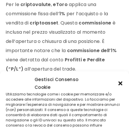
Per le
criptovalute
,
eToro
applica una
commissione fissa dell’
1%
per l’acquisto o la
vendita di
criptoasset
. Questa
commissione
è
inclusa nel prezzo visualizzato al momento
dell’apertura o chiusura di una posizione. È
importante notare che la
commissione dell’1%
viene detratta dal conto
Profitti e Perdite
(“P/L”)
all’apertura del trade.
Gestisci Consenso
CLICCA QUI PER FARE TRADING CON LE
Cookie
Utilizziamo tecnologie come i cookie per memorizzare e/o
VANTAGGIOSE COMMISSIONI DI eTORO>>>
accedere alle informazioni del dispositivo. Lo facciamo per
migliorare l'esperienza di navigazione e per mostrare annunci
(non) personalizzati. Il consenso a queste tecnologie ci
eToro è una piattaforma multi-asset che offre sia
consentirà di elaborare dati quali il comportamento di
navigazione o gli ID univoci su questo sito. Il mancato
investimenti in azioni e criptovalute, sia trading CFD.
consenso o la revoca del consenso possono influire