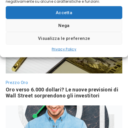
negativamente su alcune caratteristiche e funzioni.
BTC 2026
Accetta
Bitcoin 2026: previsioni di prezzo e scenari di
mercato
Nega
Visualizza le preferenze
Privacy Policy
Prezzo Oro
Oro verso 6.000 dollari? Le nuove previsioni di
Wall Street sorprendono gli investitori