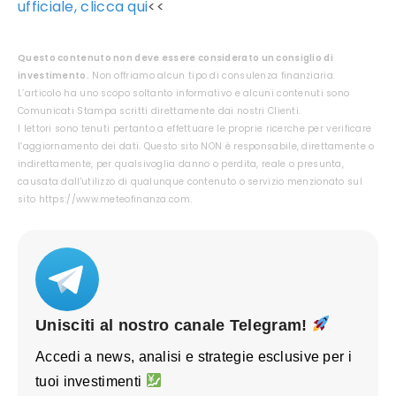
ufficiale, clicca qui
<<
Questo contenuto non deve essere considerato un consiglio di
investimento.
Non offriamo alcun tipo di consulenza finanziaria.
L’articolo ha uno scopo soltanto informativo e alcuni contenuti sono
Comunicati Stampa scritti direttamente dai nostri Clienti.
I lettori sono tenuti pertanto a effettuare le proprie ricerche per verificare
l’aggiornamento dei dati. Questo sito NON è responsabile, direttamente o
indirettamente, per qualsivoglia danno o perdita, reale o presunta,
causata dall'utilizzo di qualunque contenuto o servizio menzionato sul
sito https://www.meteofinanza.com.
Unisciti al nostro canale Telegram!
Accedi a news, analisi e strategie esclusive per i
tuoi investimenti