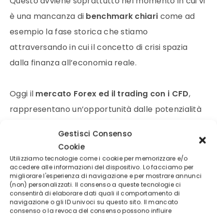
Questo avviene soprattutto nel momento in cui vi
è una mancanza di
benchmark chiari
come ad
esempio la fase storica che stiamo
attraversando in cui il concetto di crisi spazia
dalla finanza all’economia reale.
Oggi il
mercato Forex ed il trading con i CFD
,
rappresentano un’opportunità dalle potenzialità
speculative che potremmo definire uniche nel
Gestisci Consenso
suo genere.
Cookie
Utilizziamo tecnologie come i cookie per memorizzare e/o
accedere alle informazioni del dispositivo. Lo facciamo per
Al fine di coglierle è necessario avere le giuste e
migliorare l'esperienza di navigazione e per mostrare annunci
(non) personalizzati. Il consenso a queste tecnologie ci
corrette conoscenze, se non anche la giusta
consentirà di elaborare dati quali il comportamento di
esperienza.
navigazione o gli ID univoci su questo sito. Il mancato
consenso o la revoca del consenso possono influire