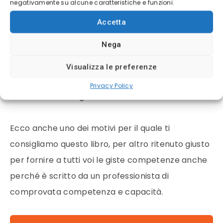
negativamente su alcune caratteristiche e funzioni.
Ecco anche uno dei motivi per cui ti consigliamo
Accetta
per i tuoi investimenti, di affidarti ad AvaTrade, in
Nega
quanto esorta tutti i tarder, principianti e non ad
esercitarsi in totale sicurezza con il conto demo e
Visualizza le preferenze
ad apprendere in modo semplice e divertente
Privacy Policy
come fare trading online.
Ecco anche uno dei motivi per il quale ti
consigliamo questo libro, per altro ritenuto giusto
per fornire a tutti voi le giste competenze anche
perché è scritto da un professionista di
comprovata competenza e capacità.