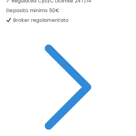
✓
Regulated CySEC License 247/14
Deposito minimo
50€
Broker regolamentato