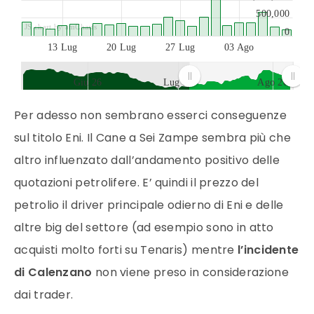
500,000
JS chart by amCharts
0
13 Lug
20 Lug
27 Lug
03 Ago
Giu 26
Lug 26
Ago 26
JS chart by amCharts
Per adesso non sembrano esserci conseguenze
sul titolo Eni. Il Cane a Sei Zampe sembra più che
altro influenzato dall’andamento positivo delle
quotazioni petrolifere. E’ quindi il prezzo del
petrolio il driver principale odierno di Eni e delle
altre big del settore (ad esempio sono in atto
acquisti molto forti su Tenaris) mentre
l’incidente
di Calenzano
non viene preso in considerazione
dai trader.