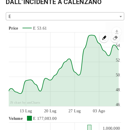
DALL’INCIDENTE A CALENZANO
E
Price
E
53.61
54
52
50
48
JS chart by amCharts
46
13 Lug
20 Lug
27 Lug
03 Ago
Volume
E
177,083.00
1,000,000