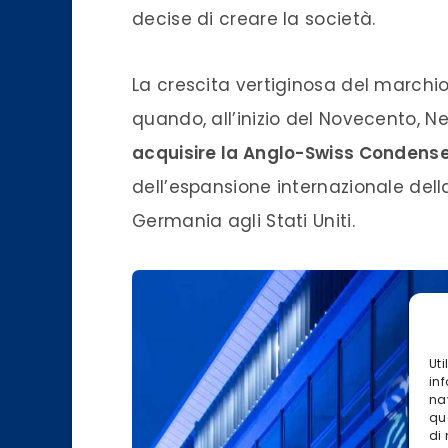
decise di creare la società.
La crescita vertiginosa del marchi
quando, all’inizio del Novecento, Nest
acquisire la Anglo-Swiss Condens
dell’espansione internazionale dell
Germania agli Stati Uniti.
Ut
inf
na
qu
di