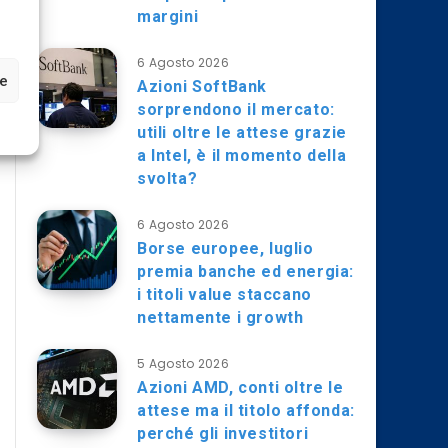
margini
6 Agosto 2026
ze
Azioni SoftBank
sorprendono il mercato:
utili oltre le attese grazie
a Intel, è il momento della
svolta?
6 Agosto 2026
Borse europee, luglio
premia banche ed energia:
i titoli value staccano
nettamente i growth
5 Agosto 2026
Azioni AMD, conti oltre le
attese ma il titolo affonda:
perché gli investitori