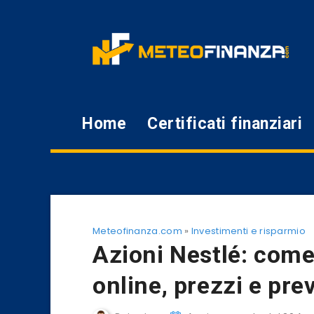
Home
Certificati finanziari
Meteofinanza.com
»
Investimenti e risparmio
Azioni Nestlé: come
online, prezzi e prev