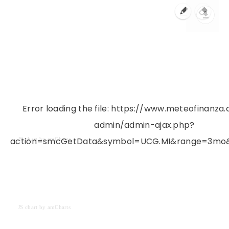
Error loading the file: https://www.meteofinanz
admin/admin-ajax.php?
action=smcGetData&symbol=UCG.MI&range=3mo&i
JS chart by amCharts
JS chart by amCharts