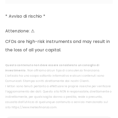
* Avviso di rischio *
Attenzione:
⚠
CFDs are high-risk instruments and may result in
the loss of all your capital.
Questo contenuto non deve essere considerato un consiglio di
investimento.
Non offriamo alcun tipo di consulenza finanziaria.
L’articolo ha uno scopo soltanto informativo e alcuni contenuti sono
Comunicati Stampa scritti direttamente dai nostri Clienti.
I lettori sono tenuti pertanto a effettuare le proprie ricerche per verificare
l’aggiornamento dei dati. Questo sito NON è responsabile, direttamente o
indirettamente, per qualsivoglia danno o perdita, reale o presunta,
causata dall'utilizzo di qualunque contenuto o servizio menzionato sul
sito https://www.meteofinanza.com.