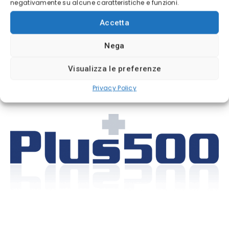
negativamente su alcune caratteristiche e funzioni.
Plus500
è un altro
broker
online che può essere
un’alternativa valida a Bitcoin Prime.
Accetta
Nega
Plus500 offre la possibilità di negoziare diverse
Visualizza le preferenze
criptovalute con i CFD
. Il deposito minimo è di
100€.
Privacy Policy