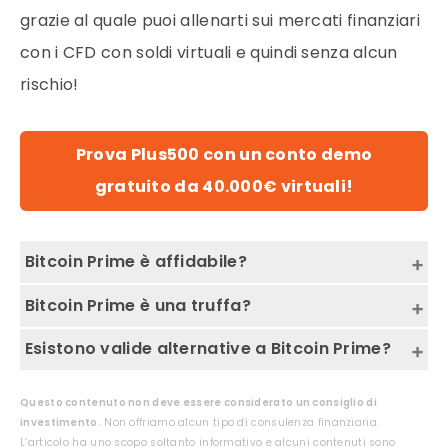
grazie al quale puoi allenarti sui
mercati finanziari
con i CFD con soldi virtuali e quindi senza alcun
rischio!
Prova Plus500 con un conto demo
gratuito da 40.000€ virtuali!
Bitcoin Prime è affidabile?
No, sconsigliamo la registrazione presso Bitcoin
Bitcoin Prime è una truffa?
Prime. Leggi l’articolo per saperne di più.
Non possiamo rispondere a questa domanda
Esistono valide alternative a Bitcoin Prime?
perché non siamo titolati per farlo, ma
Certamente sì, se vuoi fare trading sulle
sconsigliamo l’iscrizione su Bitcoin Prime.
Questo contenuto non deve essere considerato un consiglio di
criptovalute potresti provare il conto demo di
investimento.
Non offriamo alcun tipo di consulenza finanziaria.
L’articolo ha uno scopo soltanto informativo e alcuni contenuti sono