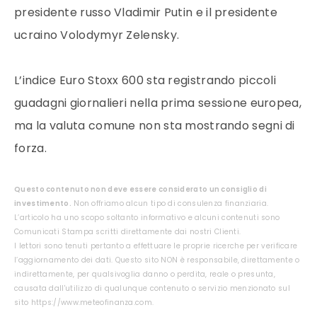
presidente russo Vladimir Putin e il presidente
ucraino Volodymyr Zelensky.
L’indice Euro Stoxx 600 sta registrando piccoli
guadagni giornalieri nella prima sessione europea,
ma la valuta comune non sta mostrando segni di
forza.
Questo contenuto non deve essere considerato un consiglio di
investimento.
Non offriamo alcun tipo di consulenza finanziaria.
L’articolo ha uno scopo soltanto informativo e alcuni contenuti sono
Comunicati Stampa scritti direttamente dai nostri Clienti.
I lettori sono tenuti pertanto a effettuare le proprie ricerche per verificare
l’aggiornamento dei dati. Questo sito NON è responsabile, direttamente o
indirettamente, per qualsivoglia danno o perdita, reale o presunta,
causata dall'utilizzo di qualunque contenuto o servizio menzionato sul
sito https://www.meteofinanza.com.