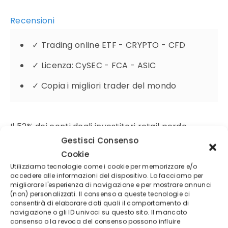
Recensioni
✓
Trading online ETF - CRYPTO - CFD
✓
Licenza: CySEC - FCA - ASIC
✓
Copia i migliori trader del mondo
Il 52% dei conti degli investitori retail perde
Gestisci Consenso
denaro negoziando CFD con questo fornitore
Cookie
Utilizziamo tecnologie come i cookie per memorizzare e/o
Attenzione:
⚠
accedere alle informazioni del dispositivo. Lo facciamo per
migliorare l'esperienza di navigazione e per mostrare annunci
CFDs are high-risk instruments and may result in
(non) personalizzati. Il consenso a queste tecnologie ci
consentirà di elaborare dati quali il comportamento di
the loss of all your capital.
navigazione o gli ID univoci su questo sito. Il mancato
consenso o la revoca del consenso possono influire