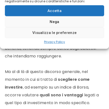
negativamente su alcune caratteristiche e funzioni.
CONVIENE INVESTIRE SUL DOW
JONES?
Accetta
Nega
Prima di esporsi nel campo degli
investimenti
finanziari
è bene informarsi in modo
Visualizza le preferenze
approfondito, ponderare bene rischi e potenziali
Privacy Policy
benefici, tenendo sempre conto degli obiettivi
che intendiamo raggiungere.
Ma al di là di questo discorso generale, nel
momento in cui si tratta di
scegliere come
investire
, ad esempio su un indice di Borsa,
occorre valutare
quali sono i vantaggi
legati a
quel tipo di investimento in modo specifico.