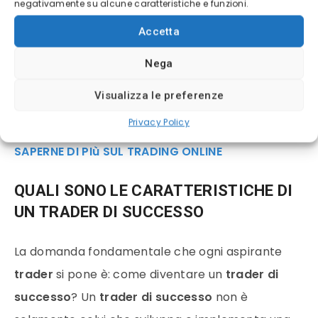
negativamente su alcune caratteristiche e funzioni.
raggiungere risultati eccellenti, è necessario
Accetta
impegnarsi
, dimostrare
determinazione
,
investire tempo nello
studio
e, soprattutto,
Nega
utilizzare gli
strumenti migliori disponibili
.
Visualizza le preferenze
Privacy Policy
VISITA IL SITO UFFICIALE DI FINECO BANK PER
SAPERNE DI PIù SUL TRADING ONLINE
QUALI SONO LE CARATTERISTICHE DI
UN
TRADER DI SUCCESSO
La domanda fondamentale che ogni aspirante
trader
si pone è: come diventare un
trader di
successo
? Un
trader di successo
non è