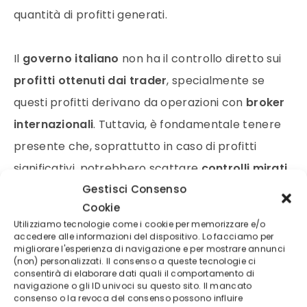
quantità di profitti generati.
Il
governo italiano
non ha il controllo diretto sui
profitti ottenuti dai trader
, specialmente se
questi profitti derivano da operazioni con
broker
internazionali
. Tuttavia, è fondamentale tenere
presente che, soprattutto in caso di profitti
significativi, potrebbero scattare
controlli mirati
Gestisci Consenso
per verificare la conformità alle
normative
Cookie
fiscali
.
Utilizziamo tecnologie come i cookie per memorizzare e/o
accedere alle informazioni del dispositivo. Lo facciamo per
migliorare l'esperienza di navigazione e per mostrare annunci
Ora, è possibile per i
trader principianti
generare
(non) personalizzati. Il consenso a queste tecnologie ci
consentirà di elaborare dati quali il comportamento di
profitti mensili consistenti
anche partendo da
navigazione o gli ID univoci su questo sito. Il mancato
zero e con un capitale iniziale limitato. Per
consenso o la revoca del consenso possono influire