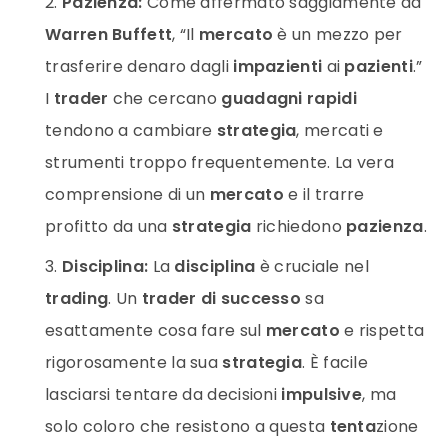
Pazienza:
Come affermato saggiamente da
Warren Buffett
, “Il
mercato
è un mezzo per
trasferire denaro dagli
impazienti
ai
pazienti
.”
I
trader
che cercano
guadagni rapidi
tendono a cambiare
strategia
, mercati e
strumenti troppo frequentemente. La vera
comprensione di un
mercato
e il trarre
profitto da una
strategia
richiedono
pazienza
.
Disciplina:
La
disciplina
è cruciale nel
trading
. Un
trader di successo
sa
esattamente cosa fare sul
mercato
e rispetta
rigorosamente la sua
strategia
. È facile
lasciarsi tentare da decisioni
impulsive
, ma
solo coloro che resistono a questa
tenta
zione