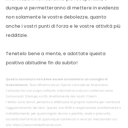
dunque vi permetteranno di mettere in evidenza
non solamente le vostre debolezze, quanto
anche i vostri punti di forza e le vostre attività più
redditizie.
Tenetelo bene a mente, e adottate questa
positiva abitudine fin da subito!
Questo contenuto non deve essere considerato un consiglio di
investimento.
Non offriamo alcun tipo di consulenza finanziaria.
L’articolo ha uno scopo soltanto informativo e alcuni contenuti sono
Comunicati Stampa scritti direttamente dai nostri Clienti.
I lettori sono tenuti pertanto a effettuare le proprie ricerche per verificare
l’aggiornamento dei dati. Questo sito NON è responsabile, direttamente o
indirettamente, per qualsivoglia danno o perdita, reale o presunta,
causata dall'utilizzo di qualunque contenuto o servizio menzionato sul
sito https://www.meteofinanza.com.