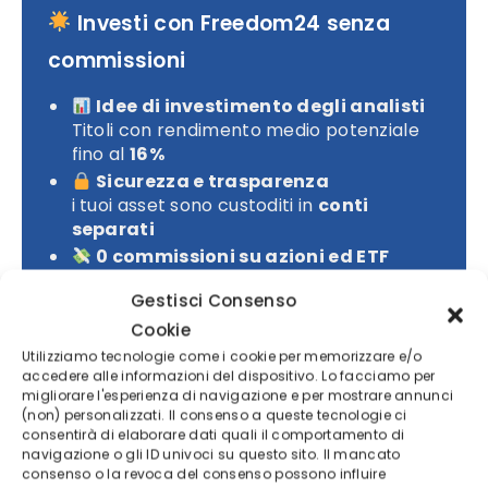
Investi con Freedom24 senza
commissioni
Idee di investimento degli analisti
Titoli con rendimento medio potenziale
fino al
16%
Sicurezza e trasparenza
i tuoi asset sono custoditi in
conti
separati
0 commissioni su azioni ed ETF
per iniziare a investire in modo
Gestisci Consenso
efficiente
Cookie
Il capitale è a rischio.
Utilizziamo tecnologie come i cookie per memorizzare e/o
accedere alle informazioni del dispositivo. Lo facciamo per
migliorare l'esperienza di navigazione e per mostrare annunci
SCOPRI FREEDOM24
(non) personalizzati. Il consenso a queste tecnologie ci
consentirà di elaborare dati quali il comportamento di
navigazione o gli ID univoci su questo sito. Il mancato
consenso o la revoca del consenso possono influire