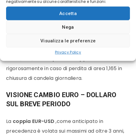
1,2423 ed 1,2376, estesa a 1,2347; Stop Loss nel
negativamente su alcune caratteristiche e funzioni.
caso in cui il rialzo si spinga oltre 1,2577 in chiusura
Accetta
di candela oraria o daily.
Nega
Entreremo nuovamente Long Multiday in caso di
Visualizza le preferenze
pull-back di area a 1,18, fissando il Target Price in
Privacy Policy
area 1,20-1,205. Stop Loss da applicare
rigorosamente in caso di perdita di area 1,165 in
chiusura di candela giornaliera.
VISIONE CAMBIO EURO – DOLLARO
SUL BREVE PERIODO
La
coppia EUR-USD
,come anticipato in
precedenza è volata sui massimi ad oltre 3 anni,