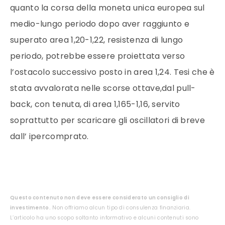
quanto la corsa della moneta unica europea sul
medio-lungo periodo dopo aver raggiunto e
superato area 1,20-1,22, resistenza di lungo
periodo, potrebbe essere proiettata verso
l’ostacolo successivo posto in area 1,24. Tesi che è
stata avvalorata nelle scorse ottave,dal pull-
back, con tenuta, di area 1,165-1,16, servito
soprattutto per scaricare gli oscillatori di breve
dall’ ipercomprato.
Questo contenuto non deve essere considerato un consiglio di
investimento.
Non offriamo alcun tipo di consulenza finanziaria.
L’articolo ha uno scopo soltanto informativo e alcuni contenuti sono