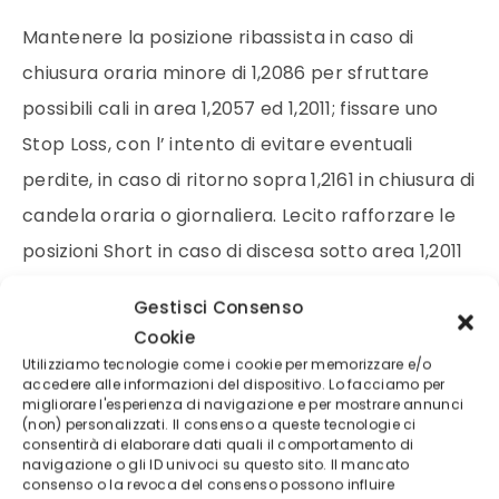
Mantenere la posizione ribassista in caso di
chiusura oraria minore di 1,2086 per sfruttare
possibili cali in area 1,2057 ed 1,2011; fissare uno
Stop Loss, con l’ intento di evitare eventuali
perdite, in caso di ritorno sopra 1,2161 in chiusura di
candela oraria o giornaliera. Lecito rafforzare le
posizioni Short in caso di discesa sotto area 1,2011
in chiusura oraria o giornaliera, per cavalcare
Gestisci Consenso
eventuali affondi in area 1,1983 ed 1,1937, estesi a
Cookie
1,1891; stop loss nel caso in cui si assista ad ritorno
Utilizziamo tecnologie come i cookie per memorizzare e/o
accedere alle informazioni del dispositivo. Lo facciamo per
oltre quota 1,2086 in close orario. Consigliati Short
migliorare l'esperienza di navigazione e per mostrare annunci
(non) personalizzati. Il consenso a queste tecnologie ci
Speculativi in caso di allunghi in area 1,25 per
consentirà di elaborare dati quali il comportamento di
cercare di sfruttare possibili pull-back in area
navigazione o gli ID univoci su questo sito. Il mancato
consenso o la revoca del consenso possono influire