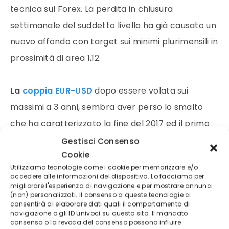
tecnica sul Forex. La perdita in chiusura
settimanale del suddetto livello ha già causato un
nuovo affondo con target sui minimi plurimensili in
prossimità di area 1,12.
La
coppia EUR-USD
dopo essere volata sui
massimi a 3 anni, sembra aver perso lo smalto
che ha caratterizzato la fine del 2017 ed il primo
trimestre 2018. Sul medio-lungo periodo,dopo vari
Gestisci Consenso
Cookie
tentativi, la pressione ribassista ha sfondato al
Utilizziamo tecnologie come i cookie per memorizzare e/o
ribasso l’ importante supporto in area 1,18,
accedere alle informazioni del dispositivo. Lo facciamo per
migliorare l'esperienza di navigazione e per mostrare annunci
conducendo le quotazioni anche sotto
(non) personalizzati. Il consenso a queste tecnologie ci
importante supporto in area 1,16, la cui rottura ha
consentirà di elaborare dati quali il comportamento di
navigazione o gli ID univoci su questo sito. Il mancato
a sua volta scatenato un ulteriore ondata di
consenso o la revoca del consenso possono influire