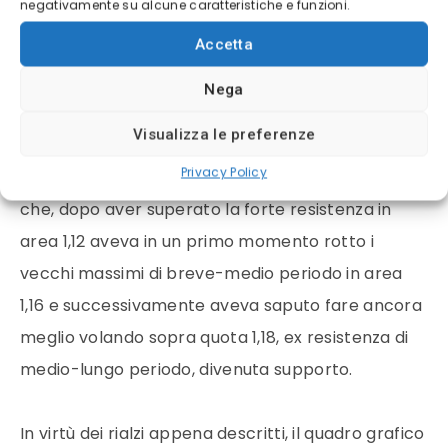
negativamente su alcune caratteristiche e funzioni.
vendite sui minimi da Giugno 2016 in area 1,12.
Accetta
La visione di lungo periodo, invece, ci aveva detto
Nega
che le quotazioni del cross EUR/USD dopo essere
Visualizza le preferenze
scivolate sotto i supporti di medio-lungo , in area
Privacy Policy
1,06 -1,07, aveva messo in atto un poderoso rialzo
che, dopo aver superato la forte resistenza in
area 1,12 aveva in un primo momento rotto i
vecchi massimi di breve-medio periodo in area
1,16 e successivamente aveva saputo fare ancora
meglio volando sopra quota 1,18, ex resistenza di
medio-lungo periodo, divenuta supporto.
In virtù dei rialzi appena descritti, il quadro grafico