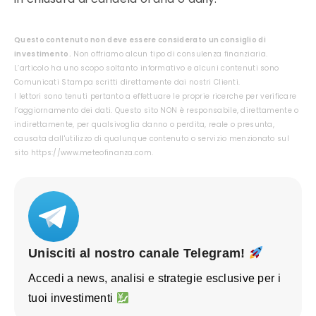
Questo contenuto non deve essere considerato un consiglio di
investimento.
Non offriamo alcun tipo di consulenza finanziaria.
L’articolo ha uno scopo soltanto informativo e alcuni contenuti sono
Comunicati Stampa scritti direttamente dai nostri Clienti.
I lettori sono tenuti pertanto a effettuare le proprie ricerche per verificare
l’aggiornamento dei dati. Questo sito NON è responsabile, direttamente o
indirettamente, per qualsivoglia danno o perdita, reale o presunta,
causata dall'utilizzo di qualunque contenuto o servizio menzionato sul
sito https://www.meteofinanza.com.
Unisciti al nostro canale Telegram!
Accedi a news, analisi e strategie esclusive per i
tuoi investimenti