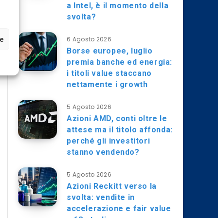
a Intel, è il momento della
svolta?
ze
6 Agosto 2026
Borse europee, luglio
premia banche ed energia:
i titoli value staccano
nettamente i growth
5 Agosto 2026
Azioni AMD, conti oltre le
attese ma il titolo affonda:
perché gli investitori
stanno vendendo?
5 Agosto 2026
Azioni Reckitt verso la
svolta: vendite in
accelerazione e fair value