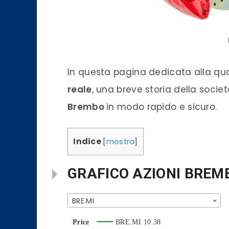
In questa pagina dedicata alla q
reale
, una breve storia della soci
Brembo
in modo rapido e sicuro.
Indice
[
mostra
]
GRAFICO AZIONI BREM
BRE.MI
Price
BRE.MI
10.38