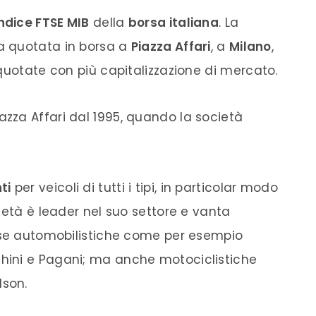
indice FTSE MIB
della
borsa italiana
. La
a quotata in
borsa
a
Piazza Affari
, a
Milano
,
quotate con più capitalizzazione di
mercato
.
azza Affari
dal 1995, quando la società
ti
per veicoli di tutti i tipi, in particolar modo
ietà è leader nel suo settore e vanta
case automobilistiche come per esempio
ghini e Pagani; ma anche motociclistiche
dson.