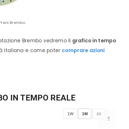
Freni Brembo
uotazione
Brembo
vedremo il
grafico in tempo
età italiana e come poter
comprare
azioni
BO IN TEMPO REALE