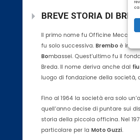
re
car
BREVE STORIA DI BRE
Il primo nome fu Officine Meccani
fu solo successiva.
Brembo
è in re
Bo
mbassei. Quest’ultimo fu il fonda
Breda. Il nome deriva anche dal
fi
luogo di fondazione della società, 
Fino al 1964 la società era solo un’
quell’anno decise di puntare sui d
storia della piccola officina. Nel 1
particolare per la
Moto Guzzi
.