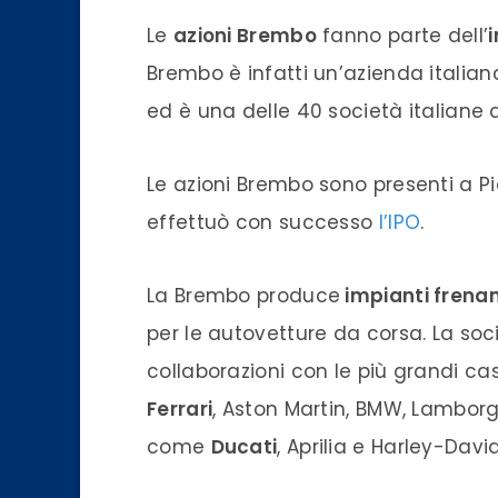
Le
azioni
Brembo
fanno parte dell’
Brembo
è infatti un’
azienda
italian
ed è una delle 40 società italiane 
Le
azioni
Brembo
sono presenti a
Pi
effettuò con successo
l’IPO
.
La
Brembo
produce
impianti frenan
per le autovetture da corsa. La soc
collaborazioni con le più grandi 
Ferrari
, Aston Martin, BMW, Lambor
come
Ducati
, Aprilia e Harley-Davi