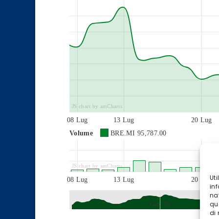
JS chart by amCharts
08 Lug
13 Lug
20 Lug
Volume
BRE.MI
95,787.00
JS chart by amCharts
Ut
08 Lug
13 Lug
20 Lug
inf
na
qu
Giu 26
di
JS chart by amCharts