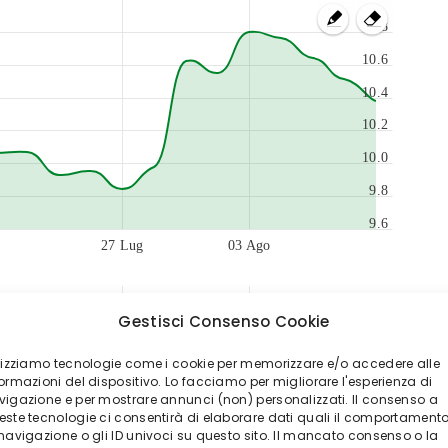
10.8
10.6
10.4
10.2
10.0
9.8
9.6
27 Lug
03 Ago
2,000,000
Gestisci Consenso Cookie
1,000,000
0
ilizziamo tecnologie come i cookie per memorizzare e/o accedere alle
27 Lug
03 Ago
ormazioni del dispositivo. Lo facciamo per migliorare l'esperienza di
vigazione e per mostrare annunci (non) personalizzati. Il consenso a
este tecnologie ci consentirà di elaborare dati quali il comportament
Lug 26
Ago 26
 navigazione o gli ID univoci su questo sito. Il mancato consenso o la