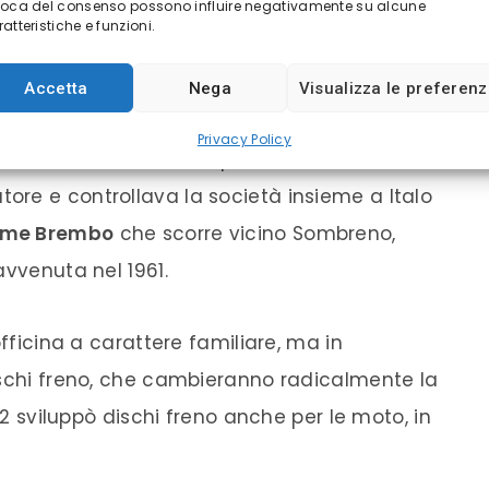
voca del consenso possono influire negativamente su alcune
atteristiche e funzioni.
MBO
Accetta
Nega
Visualizza le preferen
che di Sombreno, la denominazione attuale
Privacy Policy
altà un acronimo e sta per
Br
eda
Em
ilio
tore e controllava la società insieme a Italo
ume
Brembo
che scorre vicino Sombreno,
avvenuta nel 1961.
officina a carattere familiare, ma in
ischi freno, che cambieranno radicalmente la
972 sviluppò dischi freno anche per le moto, in