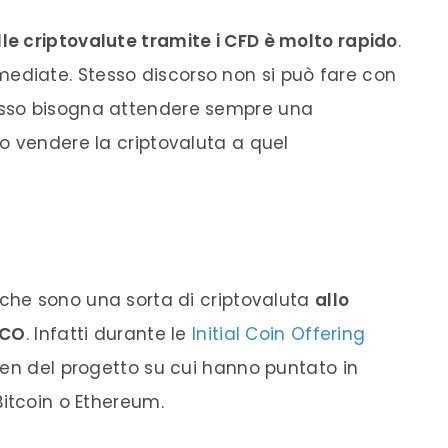
lle criptovalute tramite i CFD è molto rapido
.
mediate
. Stesso disco
rso non si può
fare
con
ss
o bisogna
attendere sempre una
o vendere la criptovaluta a quel
he sono una sorta di criptovaluta
allo
ICO
. Infatti durante le
Initial Coin Offering
ken
del progetto su cui hanno puntato in
Bitcoin o Ethereum.