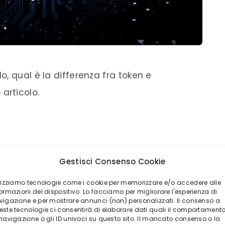
o, qual è la differenza fra
token
e
articolo.
VALUTE?
Gestisci Consenso Cookie
ilizziamo tecnologie come i cookie per memorizzare e/o accedere alle
i e sono quindi sostanzialmente delle
ormazioni del dispositivo. Lo facciamo per migliorare l'esperienza di
vigazione e per mostrare annunci (non) personalizzati. Il consenso a
pale con i
token
è proprio questa, ma
este tecnologie ci consentirà di elaborare dati quali il comportament
 navigazione o gli ID univoci su questo sito. Il mancato consenso o la
non hanno nessuna autorità centrale, ossia