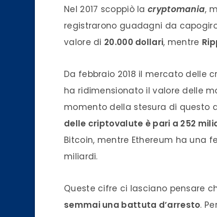
Nel 2017 scoppiò la
cryptomania
, 
registrarono guadagni da capogiro.
valore di
20.000 dollari
, mentre
Rip
Da febbraio 2018 il mercato delle 
ha ridimensionato il valore delle m
momento della stesura di questo ar
delle
criptovalute
è pari a 252 milia
Bitcoin
, mentre Ethereum ha una fett
miliardi.
Queste cifre ci lasciano pensare ch
semmai una battuta d’arresto
. P