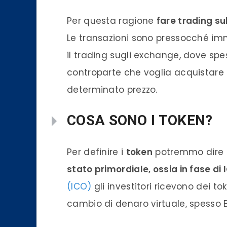
Per questa
ragione
far
e trading su
Le transazioni
sono pre
ssocché im
il trading sugli exchange, dove spe
controparte che voglia acquistare 
determinato prezzo.
COSA SONO I TOKEN?
Per definire i
token
potremmo dire c
stato primordiale, ossia in fase di 
(ICO)
gli investitori ricevono dei
to
cambio di denaro virtuale, spesso 