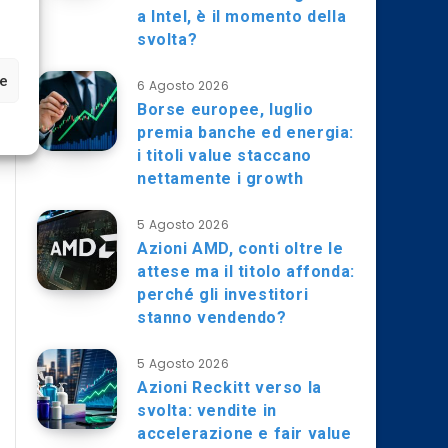
a Intel, è il momento della
svolta?
ze
6 Agosto 2026
Borse europee, luglio
premia banche ed energia:
i titoli value staccano
nettamente i growth
5 Agosto 2026
Azioni AMD, conti oltre le
attese ma il titolo affonda:
perché gli investitori
stanno vendendo?
5 Agosto 2026
Azioni Reckitt verso la
svolta: vendite in
accelerazione e fair value