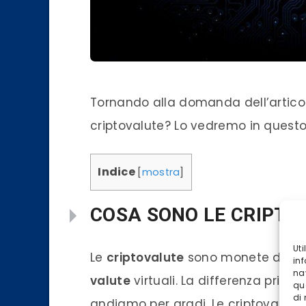
Tornando alla domanda dell’articol
criptovalute
? Lo vedremo in questo 
Indice
[
mostra
]
COSA SONO LE CRIPTO
Ut
Le
criptovalute
sono monete digital
inf
na
valute
virtuali. La differenza princi
qu
di
andiamo per gradi. Le
criptovalute