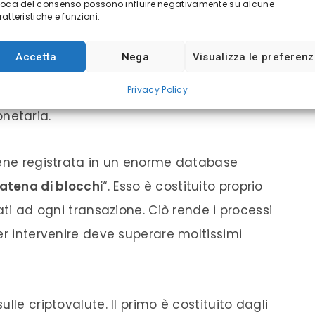
voca del consenso possono influire negativamente su alcune
atteristiche e funzioni.
ralizzate
.
Accetta
Nega
Visualizza le preferen
nti solo sul web, le criptovalute si
nali proprio per assenza di un
Istituto
che
le
Privacy Policy
onetaria.
iene registrata in un enorme database
atena di blocchi
“. Esso è costituito proprio
ati ad ogni transazione. Ciò rende i processi
er intervenire deve superare moltissimi
lle criptovalute. Il primo è costituito dagli