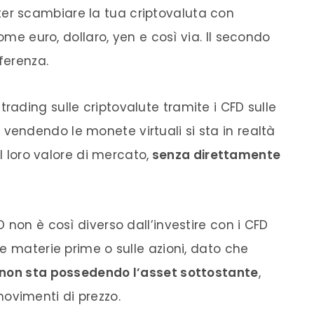
oter scambiare la tua criptovaluta con
come euro, dollaro, yen e così v
ia. I
l secondo
fferenza.
 trading sulle criptovalute tramite i CFD sulle
 vendendo le monete virtuali si sta in realtà
l
loro
valore di mercato,
senza direttamente
D non è così diverso dall’investire con i CF
D
lle materie prime o sulle azioni, dato che
 non sta possedend
o l’as
set sottostante
,
m
ovimenti di prezzo.