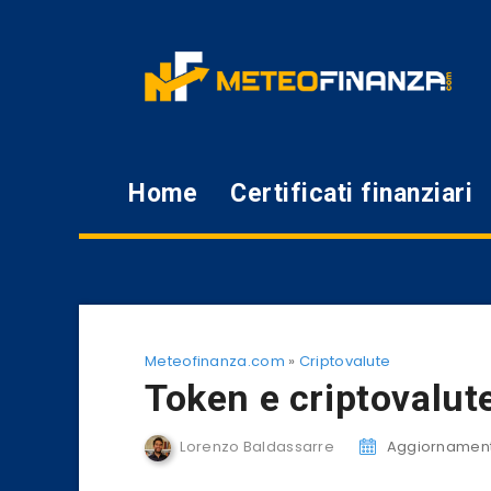
Home
Certificati finanziari
Meteofinanza.com
»
Criptovalute
Token e criptovalute
Lorenzo Baldassarre
Aggiornament