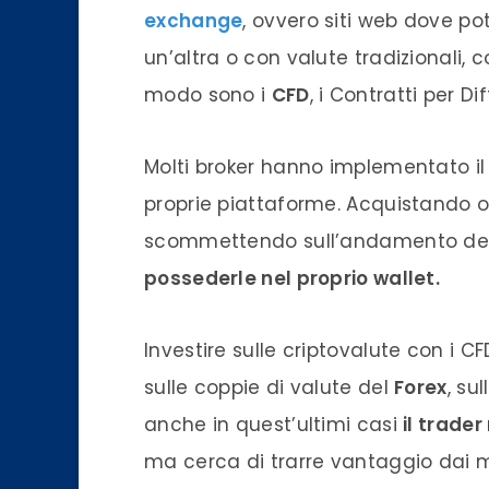
exchange
, ovvero siti web dove p
un’altra o con valute tradizionali, 
modo sono i
CFD
, i Contratti per Di
Molti broker hanno impleme
ntato
il
proprie p
iattafo
rme.
Acqui
stando o
scommettendo sull’andamento de
possederle nel proprio wallet.
Investire
sulle criptovalute con i CF
sul
le coppie di valute del
Forex
, su
anche in quest’ultimi c
asi
il tr
ader
ma cerca di trarre vantag
gio dai 