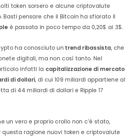
molti
token
sorsero e alcune
criptovalute
 Basti pensare che il
Bitcoin
ha sfiorato il
ple
è passata in poco tempo da 0,20$ ai 3$.
crypto ha conosciuto un
trend ribassista
, che
onete digitali, ma non così tanto. Nel
ticolo infatti la
capitalizzazione di mercato
rdi di dollari
, di cui 109 miliardi appartiene al
a di 44 miliardi di dollari e Ripple 17
e un vero e proprio crollo non c’è stato,
er questa ragione nuovi
token
e
criptovalute