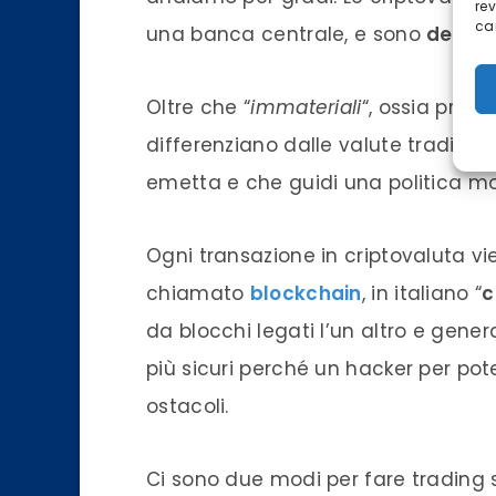
re
car
una banca centrale, e sono
decent
Oltre che “
immateriali
“, ossia prese
differenziano dalle valute tradizio
emet
ta e che guidi un
a pol
itica m
Ogni transazione in criptovaluta v
chiamato
blockchain
, in italiano “
c
da blocchi legati l’un altro e gener
più sicuri perché un hacker per pot
ostacoli.
Ci sono due modi per fare trading su