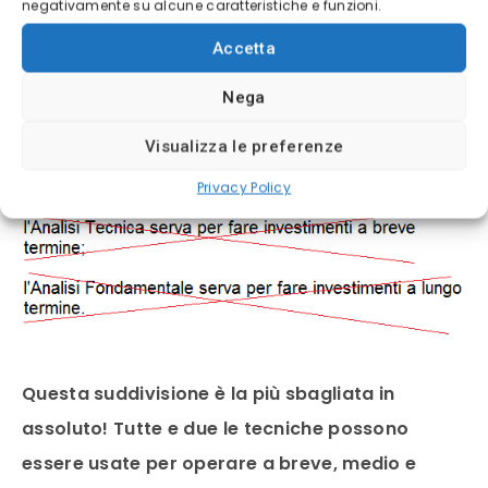
negativamente su alcune caratteristiche e funzioni.
conseguenza ha venduto o comprato prima di
noi.
Accetta
Nega
Una cosa che teniamo a dirvi, e che non deve
Visualizza le preferenze
essere mai dimenticata è:
Privacy Policy
Questa suddivisione è la più sbagliata in
assoluto! Tutte e due le tecniche possono
essere usate per operare a breve, medio e