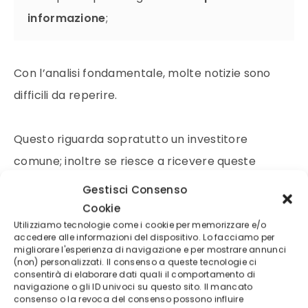
informazione
;
Con l’analisi fondamentale, molte notizie sono
difficili da reperire.
Questo riguarda sopratutto un investitore
comune; inoltre se riesce a ricevere queste
informazioni, queste possono essere anche inutili,
Gestisci Consenso
perché non più consone al tempo e alla strategia
Cookie
Utilizziamo tecnologie come i cookie per memorizzare e/o
adottata.
accedere alle informazioni del dispositivo. Lo facciamo per
migliorare l'esperienza di navigazione e per mostrare annunci
(non) personalizzati. Il consenso a queste tecnologie ci
Questo lascia intendere che un altro trader,
consentirà di elaborare dati quali il comportamento di
navigazione o gli ID univoci su questo sito. Il mancato
usando una diversa analisi le ha già utilizzate e di
consenso o la revoca del consenso possono influire