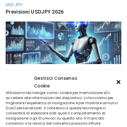
USD JPY
Previsioni USDJPY 2026
Migliori Azioni 2026
Gestisci Consenso
Migliori azioni da comprare nel 2026: titoli
Cookie
strategici tra intelligenza artificiale, energia e
difesa europea
Utilizziamo tecnologie come i cookie per memorizzare e/o
accedere alle informazioni del dispositivo. Lo facciamo per
migliorare l'esperienza di navigazione e per mostrare annunci
(non) personalizzati. Il consenso a queste tecnologie ci
consentirà di elaborare dati quali il comportamento di
navigazione o gli ID univoci su questo sito. Il mancato
consenso o la revoca del consenso possono influire