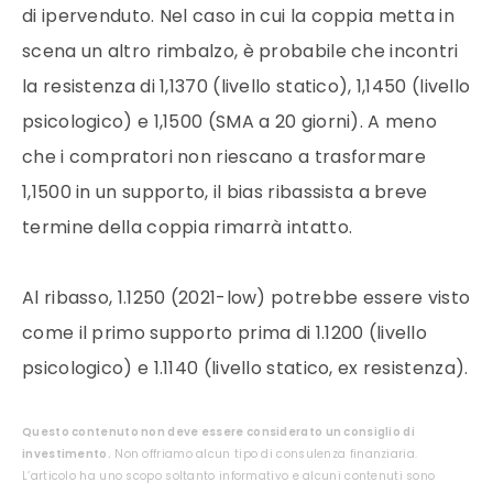
di ipervenduto. Nel caso in cui la coppia metta in
scena un altro rimbalzo, è probabile che incontri
la resistenza di 1,1370 (livello statico), 1,1450 (livello
psicologico) e 1,1500 (SMA a 20 giorni). A meno
che i compratori non riescano a trasformare
1,1500 in un supporto, il bias ribassista a breve
termine della coppia rimarrà intatto.
Al ribasso, 1.1250 (2021-low) potrebbe essere visto
come il primo supporto prima di 1.1200 (livello
psicologico) e 1.1140 (livello statico, ex resistenza).
Questo contenuto non deve essere considerato un consiglio di
investimento.
Non offriamo alcun tipo di consulenza finanziaria.
L’articolo ha uno scopo soltanto informativo e alcuni contenuti sono